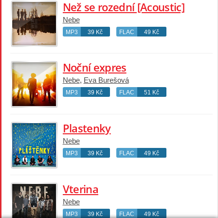
Než se rozední [Acoustic]
Nebe
MP3
39 Kč
FLAC
49 Kč
Noční expres
Nebe
,
Eva Burešová
MP3
39 Kč
FLAC
51 Kč
Plastenky
Nebe
MP3
39 Kč
FLAC
49 Kč
Vterina
Nebe
MP3
39 Kč
FLAC
49 Kč