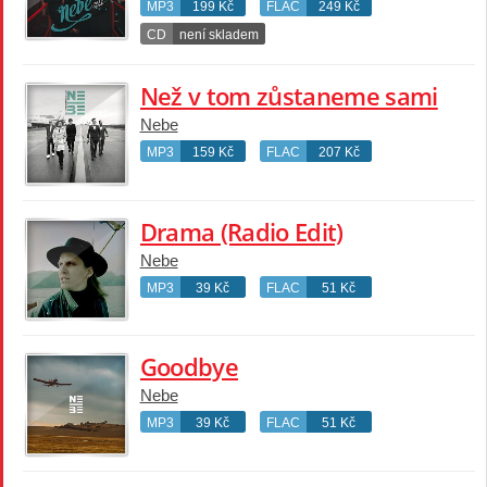
MP3
199 Kč
FLAC
249 Kč
CD
není skladem
Než v tom zůstaneme sami
Nebe
MP3
159 Kč
FLAC
207 Kč
Drama (Radio Edit)
Nebe
MP3
39 Kč
FLAC
51 Kč
Goodbye
Nebe
MP3
39 Kč
FLAC
51 Kč