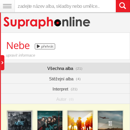
Nebe
přehrát
upravit informace
Všechna alba
(21)
Stěžejní alba
(4)
Interpret
(21)
Autor
(0)