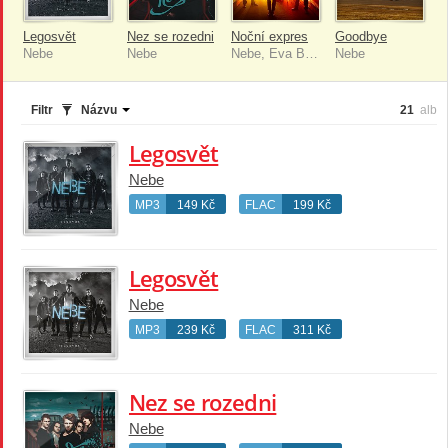
Legosvět
Nez se rozedni
Noční expres
Goodbye
Nebe
Nebe
Nebe, Eva Burešová
Nebe
Filtr
Názvu
21
alb
Legosvět
Nebe
MP3
149 Kč
FLAC
199 Kč
Legosvět
Nebe
MP3
239 Kč
FLAC
311 Kč
Nez se rozedni
Nebe