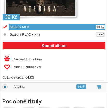
39 Kč
Stažení MP3
39 Kč
Stažení FLAC
+ MP3
49 Kč
Koupit album
Darovat toto album
Přidat k oblíbeným
04:03
Celková stopáž:
Vterina
1.
04:03
39 Kč
Podobné tituly