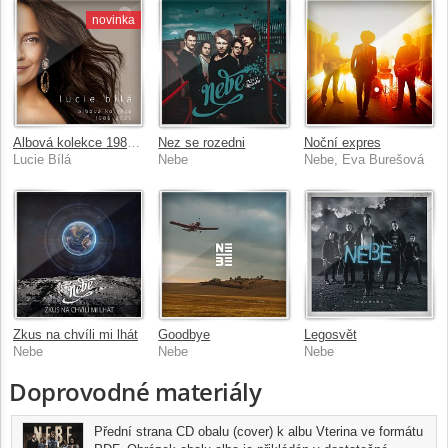
novinka
Albová kolekce 1986-2026
Nez se rozedni
Noční expres
Lucie Bílá
Nebe
Nebe, Eva Burešová
Zkus na chvíli mi lhát
Goodbye
Legosvět
Nebe
Nebe
Nebe
Doprovodné materiály
Přední strana CD obalu (cover) k albu Vterina ve formátu