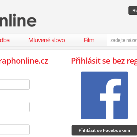
Re
udba
Mluvené slovo
Film
raphonline.cz
Přihlásit se bez re
Přihlásit se Facebookem