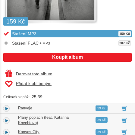
159 Kč
Stažení MP3
159 Kč
Stažení FLAC
+ MP3
207 Kč
Koupit album
Darovat toto album
Přidat k oblíbeným
25:39
Celková stopáž:
Ranveje
1.
04:34
39 Kč
Planý poplach (feat. Katarina
2.
04:40
39 Kč
Knechtova)
Kansas City
3.
03:55
39 Kč