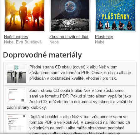
Noční expres
Zkus na chvíli mi lhát
Plastenky
Nebe, Eva Burešová
Nebe
Nebe
Doprovodné materiály
Přední strana CD obalu (cover) k albu Než v tom
zůstaneme sami ve formátu PDF. Obrázek obalu alba je
přikládán v dostatečné kvalitě, vhodné i pro tisk.
Zadní strana CD obalu k albu Než v tom zůstaneme
sami ve formátu PDF. Pokud si toto album vypálíte jako
Audio CD, můžete tento dokument vytisknout a vložit do
zadní strany krabičky.
Digitální booklet k albu Než v tom zůstaneme sami ve
formátu PDF o velikosti A4. V závislosti na informacích
viditelných na profilu alba může obsahovat podrobné
informace o albu a jednotlivých skladbách, včetně
seznamu participujících umělců, přesného data a místa