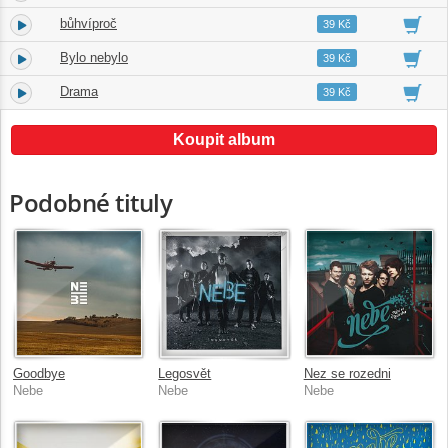
bůhvíproč
4.
03:51
39 Kč
Bylo nebylo
5.
03:22
39 Kč
Drama
6.
05:17
39 Kč
Koupit album
Podobné tituly
Goodbye
Legosvět
Nez se rozedni
Nebe
Nebe
Nebe