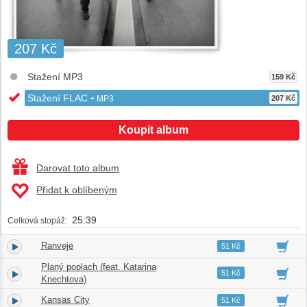
207 Kč
Stažení MP3
159 Kč
Stažení FLAC
+ MP3
207 Kč
Koupit album
Darovat toto album
Přidat k oblíbeným
25:39
Celková stopáž:
Ranveje
1.
04:34
51 Kč
Planý poplach (feat. Katarina
2.
04:40
51 Kč
Knechtova)
Kansas City
3.
03:55
51 Kč