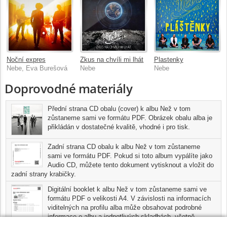
Noční expres
Zkus na chvíli mi lhát
Plastenky
Nebe, Eva Burešová
Nebe
Nebe
Doprovodné materiály
Přední strana CD obalu (cover) k albu Než v tom
zůstaneme sami ve formátu PDF. Obrázek obalu alba je
přikládán v dostatečné kvalitě, vhodné i pro tisk.
Zadní strana CD obalu k albu Než v tom zůstaneme
sami ve formátu PDF. Pokud si toto album vypálíte jako
Audio CD, můžete tento dokument vytisknout a vložit do
zadní strany krabičky.
Digitální booklet k albu Než v tom zůstaneme sami ve
formátu PDF o velikosti A4. V závislosti na informacích
viditelných na profilu alba může obsahovat podrobné
informace o albu a jednotlivých skladbách, včetně
seznamu participujících umělců, přesného data a místa