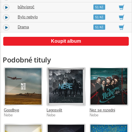
bůhvíproč
4.
03:51
51 Kč
Bylo nebylo
5.
03:22
51 Kč
Drama
6.
05:17
51 Kč
Koupit album
Podobné tituly
Goodbye
Legosvět
Nez se rozedni
Nebe
Nebe
Nebe