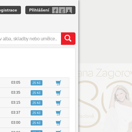
gistrace
Přihlášení
03:05
25 Kč
03:35
25 Kč
03:15
25 Kč
03:37
25 Kč
03:00
25 Kč