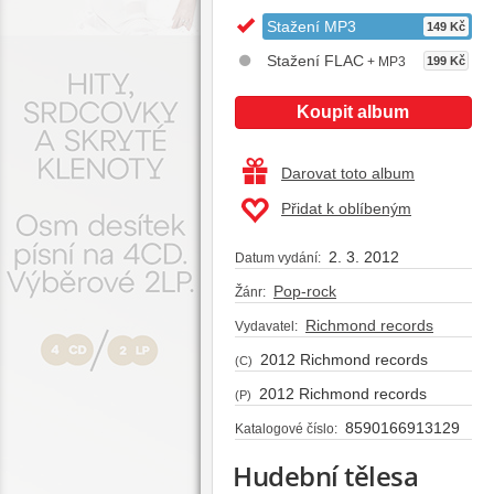
Stažení MP3
149 Kč
Stažení FLAC
+ MP3
199 Kč
Koupit album
Darovat toto album
Přidat k oblíbeným
2. 3. 2012
Datum vydání:
Pop-rock
Žánr:
Richmond records
Vydavatel:
2012 Richmond records
(C)
2012 Richmond records
(P)
8590166913129
Katalogové číslo:
Hudební tělesa