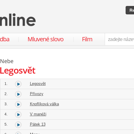
Re
udba
Mluvené slovo
Film
Nebe
Legosvět
Legosvět
1.
Přívozy
2.
Knoflíková válka
3.
V manéži
4.
Pátek 13
5.