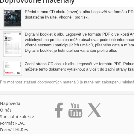
Přední strana CD obalu (cover) k albu Legosvět ve formátu PDF
dostatečné kvalitě, vhodné i pro tisk.
Digitální booklet k albu Legosvět ve formátu PDF o velikosti A4
viditelných na profilu alba může obsahovat podrobné informace
včetně seznamu participujících umělců, přesného data a místa
Digitální booklet je tisknutelnou variantou profilu alba.
Zadní strana CD obalu k albu Legosvět ve formátu PDF. Pokud 
můžete tento dokument vytisknout a vložit do zadní strany kra
Pro možnost stažení doprovodných materiálů je nutné mít zakoupenu minimál
Nápověda
O nás
Speciální kolekce
Formát FLAC
Formát Hi‑Res