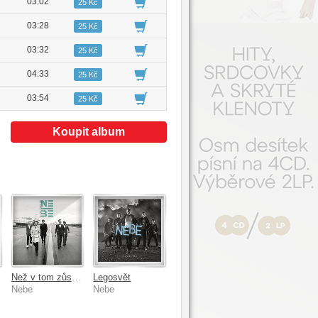
03:02
25 Kč
03:28
25 Kč
03:32
25 Kč
04:33
25 Kč
03:54
25 Kč
Koupit album
Než v tom zůstaneme sami
Legosvět
Nebe
Nebe