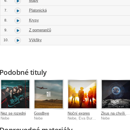
Mapy
6.
Platonická
7.
Krysy
8.
Z pomerančů
9.
Výkřiky
10.
Podobné tituly
Nez se rozedni
Goodbye
Noční expres
Zkus na chvíli mi lhát
Nebe
Nebe
Nebe, Eva Burešová
Nebe
Doprovodné materiály