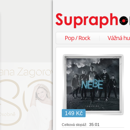
Pop / Rock
Vážná h
149 Kč
35:01
Celková stopáž: