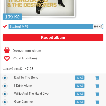
199 Kč
Stažení MP3
199 Kč
Koupit album
Darovat toto album
Přidat k oblíbeným
47:23
Celková stopáž:
Bad To The Bone
1.
04:52
39 Kč
I Drink Alone
2.
04:32
39 Kč
Willie And The Hand Jive
3.
04:01
39 Kč
Gear Jammer
4.
04:32
39 Kč