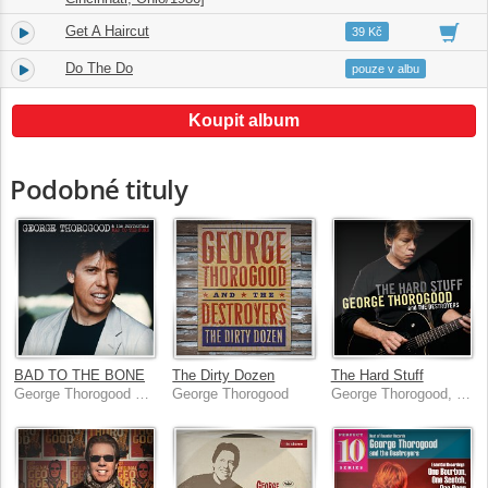
Get A Haircut
10.
04:10
39 Kč
Do The Do
11.
02:46
pouze v albu
Koupit album
Podobné tituly
BAD TO THE BONE
The Dirty Dozen
The Hard Stuff
George Thorogood & The Destroyers
George Thorogood
George Thorogood, The Destroyers