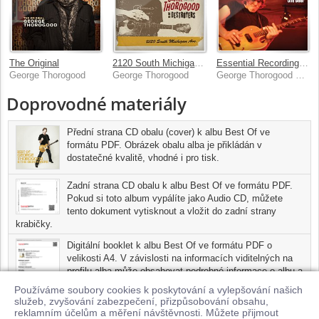
The Original
2120 South Michigan Ave
Essential Recordings: One Bourbon, One Scotch, One Beer
George Thorogood
George Thorogood
George Thorogood & The Destroyers
Doprovodné materiály
Přední strana CD obalu (cover) k albu Best Of ve
formátu PDF. Obrázek obalu alba je přikládán v
dostatečné kvalitě, vhodné i pro tisk.
Zadní strana CD obalu k albu Best Of ve formátu PDF.
Pokud si toto album vypálíte jako Audio CD, můžete
tento dokument vytisknout a vložit do zadní strany
krabičky.
Digitální booklet k albu Best Of ve formátu PDF o
velikosti A4. V závislosti na informacích viditelných na
profilu alba může obsahovat podrobné informace o albu a
jednotlivých skladbách, včetně seznamu participujících
Používáme soubory cookies k poskytování a vylepšování našich
umělců, přesného data a místa nahrání pro každou ze
služeb, zvyšování zabezpečení, přizpůsobování obsahu,
skladeb. Digitální booklet je tisknutelnou variantou profilu alba.
reklamním účelům a měření návštěvnosti. Můžete přijmout