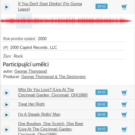
If You Don't Start Drinkin' (I'm Gonna
5.
04:12
39 Kč
Leave)
2000
Rok prvního vydání:
2000 Capitol Records, LLC
(P)
Rock
Žánr:
Participující umělci
autor:
George Thorogood
Producer:
George Thorogood & The Destroyers
Who Do You Love? [Live At The
6.
05:15
39 Kč
Cincinnati Garden, Cincinnati, OH/1986]
Treat Her Right
7.
03:32
39 Kč
I'm A Steady Rollin' Man
8.
03:43
39 Kč
One Bourbon, One Scotch, One Beer
9.
[Live At The Cincinnati Garden,
05:48
39 Kč
Cincinnati, Ohio/1986]