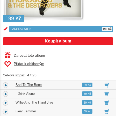
199 Kč
Stažení MP3
199 Kč
Koupit album
Darovat toto album
Přidat k oblíbeným
47:23
Celková stopáž:
Bad To The Bone
1.
04:52
39 Kč
I Drink Alone
2.
04:32
39 Kč
Willie And The Hand Jive
3.
04:01
39 Kč
Gear Jammer
4.
04:32
39 Kč