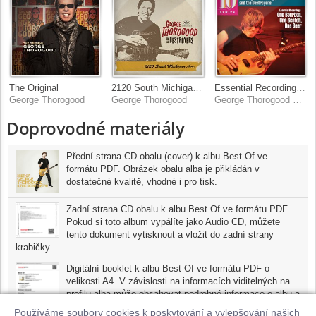
The Original
2120 South Michigan Ave
Essential Recordings: One Bourbon, One Scotch, One Beer
George Thorogood
George Thorogood
George Thorogood & The Destroyers
Doprovodné materiály
Přední strana CD obalu (cover) k albu Best Of ve
formátu PDF. Obrázek obalu alba je přikládán v
dostatečné kvalitě, vhodné i pro tisk.
Zadní strana CD obalu k albu Best Of ve formátu PDF.
Pokud si toto album vypálíte jako Audio CD, můžete
tento dokument vytisknout a vložit do zadní strany
krabičky.
Digitální booklet k albu Best Of ve formátu PDF o
velikosti A4. V závislosti na informacích viditelných na
profilu alba může obsahovat podrobné informace o albu a
jednotlivých skladbách, včetně seznamu participujících
Používáme soubory cookies k poskytování a vylepšování našich