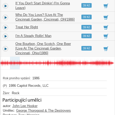
If You Don't Start Drinkin' (I'm Gonna
5.
04:12
39 Kč
Leave)
Who Do You Love? [Live At The
6.
05:15
39 Kč
Cincinnati Garden, Cincinnati, OH/1986]
Treat Her Right
7.
03:32
39 Kč
I'm A Steady Rollin' Man
8.
03:43
39 Kč
One Bourbon, One Scotch, One Beer
9.
[Live At The Cincinnati Garden,
05:48
39 Kč
Cincinnati, Ohio/1986]
1986
Rok prvního vydání:
1986 Capitol Records, LLC
(P)
Rock
Žánr:
Participující umělci
autor:
John Lee Hooker
Umělec:
George Thorogood & The Destroyers