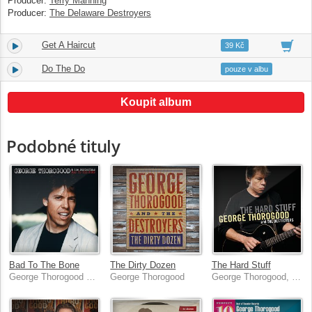
Producer:
Terry Manning
Producer:
The Delaware Destroyers
Get A Haircut
10.
04:10
39 Kč
Do The Do
11.
02:46
pouze v albu
Koupit album
Podobné tituly
Bad To The Bone
The Dirty Dozen
The Hard Stuff
George Thorogood & The Destroyers
George Thorogood
George Thorogood, The Destroyers