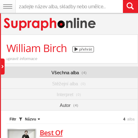
William Birch
přehrát
upravit informace
Všechna alba
(4)
Stěžejní alba
(0)
Interpret
(0)
Autor
(4)
Filtr
Názvu
4
alba
Best Of