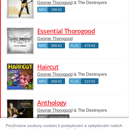
George Thorogood
& The Destroyers
MP3
199 Kč
Essential Thorogood
George Thorogood
MP3
399 Kč
FLAC
479 Kč
Haircut
George Thorogood
& The Destroyers
MP3
269 Kč
FLAC
319 Kč
Anthology
George Thorogood
& The Destroyers
MP3
neprodejné
Používáme soubory cookies k poskytování a vylepšování našich