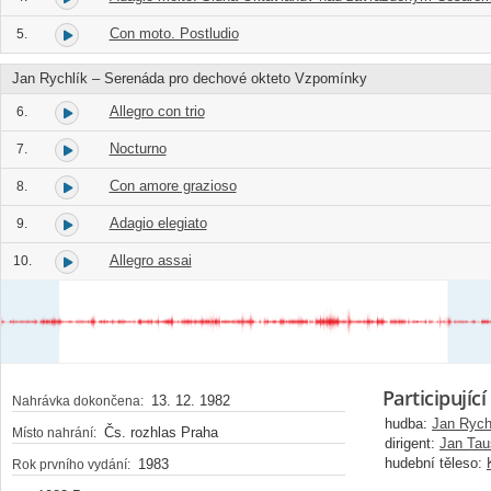
Con moto. Postludio
5.
Jan Rychlík – Serenáda pro dechové okteto Vzpomínky
Allegro con trio
6.
Nocturno
7.
Con amore grazioso
8.
Adagio elegiato
9.
Allegro assai
10.
Participující
13. 12. 1982
Nahrávka dokončena:
hudba:
Jan Rych
Čs. rozhlas Praha
Místo nahrání:
dirigent:
Jan Tau
hudební těleso:
1983
Rok prvního vydání: