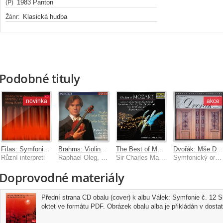
1983 Panton
(P)
Klasická hudba
Žánr:
Podobné tituly
novinka
akce
FiIas: Symfonie č. 1 - Mojžíš: Viničné šumice, Smyčcový kvartet č. 2
Brahms: Violin Concerto - Bruch: Violin Concerto No. 1
The Best of Mozart
Dvořák: Mše D dur, Biblické písně 1-5, Te Deu
Různí interpreti
Raphael Oleg, Libor Pešek, Royal Liverpool Philharmonic Orchestra
Sir Charles Mackerras, Prague Symphony Orchestra, Robert Shaw, André Previn
Symfonický orchestr hl.m. Prahy (FOK), Václav Smetáček
Doprovodné materiály
Přední strana CD obalu (cover) k albu Válek: Symfonie č. 12
oktet ve formátu PDF. Obrázek obalu alba je přikládán v dostate