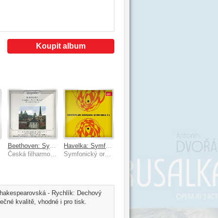
Koupit album
m
Beethoven: Symfonie č. 3 Es dur, Eroica, Fantazie c moll
Havelka: Symfonie č. 1
Česká filharmonie, Lovro von Matačić, Symfonický orchestr hl.m. Prahy (FOK), Václav Smetáček
Symfonický orchestr hl.m. Prahy (FOK), Jindřich Rohan
 Shakespearovská - Rychlík: Dechový
čné kvalitě, vhodné i pro tisk.