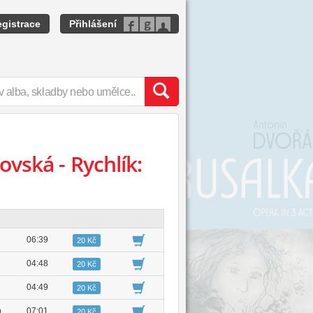
gistrace
Přihlášení
vská - Rychlík:
06:39
20 Kč
04:48
20 Kč
04:49
20 Kč
m
07:01
20 Kč