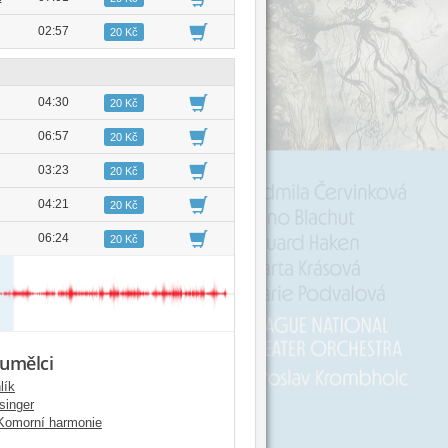
02:57
20 Kč
04:30
20 Kč
06:57
20 Kč
03:23
20 Kč
04:21
20 Kč
06:24
20 Kč
 umělci
lík
singer
Komorní harmonie