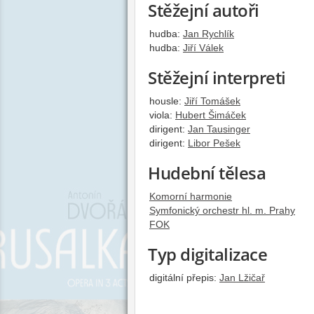
Stěžejní autoři
hudba:
Jan Rychlík
hudba:
Jiří Válek
Stěžejní interpreti
housle:
Jiří Tomášek
viola:
Hubert Šimáček
dirigent:
Jan Tausinger
dirigent:
Libor Pešek
Hudební tělesa
Komorní harmonie
Symfonický orchestr hl. m. Prahy
FOK
Typ digitalizace
digitální přepis:
Jan Lžičař