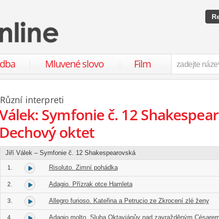
Re
udba
Mluvené slovo
Film
Různí interpreti
Válek: Symfonie č. 12 Shakespearo
Dechový oktet
Jiří Válek – Symfonie č. 12 Shakespearovská
Risoluto. Zimní pohádka
1.
Adagio. Přízrak otce Hamleta
2.
Allegro furioso. Kateřina a Petrucio ze Zkrocení zlé ženy
3.
Adagio molto. Sluha Oktaviánův nad zavražděným Césare
4.