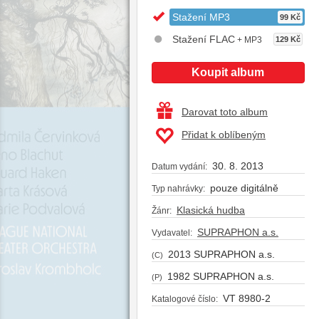
Stažení MP3
99 Kč
Stažení FLAC
+ MP3
129 Kč
Koupit album
Darovat toto album
Přidat k oblíbeným
30. 8. 2013
Datum vydání:
pouze digitálně
Typ nahrávky:
Klasická hudba
Žánr:
SUPRAPHON a.s.
Vydavatel:
2013 SUPRAPHON a.s.
(C)
1982 SUPRAPHON a.s.
(P)
VT 8980-2
Katalogové číslo: