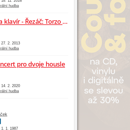
18. 11. 2016
:
rální hudba
Kalabis: Sonáta pro violoncello a klavír - Řezáč: Torzo Schumannova pomníku - Hlobil: Koncert pro kontrabas a orchestr
27. 2. 2013
:
rální hudba
oncert pro dvoje housle
14. 2. 2020
:
rální hudba
áček
1. 1. 1987
: