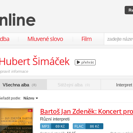
Re
udba
Mluvené slovo
Film
Hubert Šimáček
přehrát
upravit informace
Všechna alba
Stěžejní alba
Interpre
(8)
(0)
Seřadit podle:
Názvu
Různí interpreti
MP3
69 Kč
FLAC
86 Kč