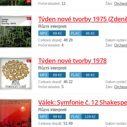
12
Orchest
Počet skladeb:
Žánr:
Týden nové tvorby 1975 (Zdeněk
Různí interpreti
MP3
69 Kč
FLAC
86 Kč
48:28
Celková stopáž:
Datum vydání
4
Orchest
Počet skladeb:
Žánr:
Týden nové tvorby 1978
Různí interpreti
MP3
69 Kč
FLAC
86 Kč
46:22
Celková stopáž:
Datum vydání
5
Orchest
Počet skladeb:
Žánr:
Různí interpreti
MP3
99 Kč
FLAC
129 Kč
51:49
Celková stopáž:
Datum vydání