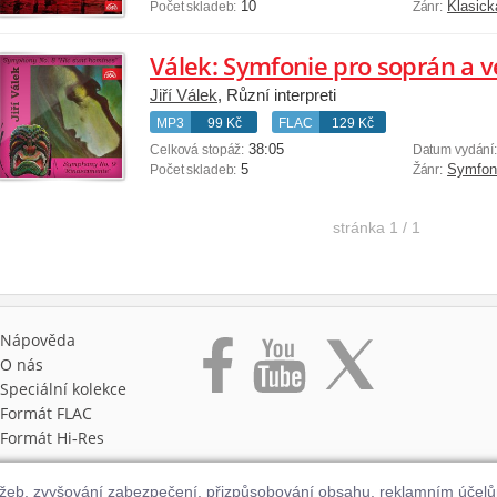
10
Klasick
Počet skladeb:
Žánr:
Jiří Válek
, Různí interpreti
MP3
99 Kč
FLAC
129 Kč
38:05
Celková stopáž:
Datum vydání
5
Symfon
Počet skladeb:
Žánr:
stránka
1 / 1
Nápověda
O nás
Speciální kolekce
Formát FLAC
Formát Hi‑Res
užeb, zvyšování zabezpečení, přizpůsobování obsahu, reklamním účel