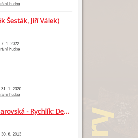
rální hudba
 Šesták, Jiří Válek)
7. 1. 2022
:
rální hudba
31. 1. 2020
:
rální hudba
Válek: Symfonie č. 12 Shakespearovská - Rychlík: Dechový oktet
30. 8. 2013
: