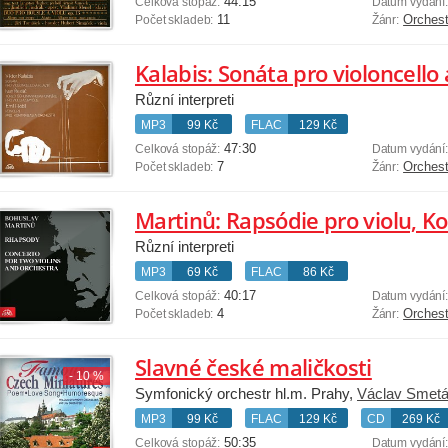
44:15
Celková stopáž:
Datum vydání
11
Orchest
Počet skladeb:
Žánr:
Různí interpreti
MP3
99 Kč
FLAC
129 Kč
47:30
Celková stopáž:
Datum vydání
7
Orchest
Počet skladeb:
Žánr:
Martinů: Rapsódie pro violu, K
Různí interpreti
MP3
69 Kč
FLAC
86 Kč
40:17
Celková stopáž:
Datum vydání
4
Orchest
Počet skladeb:
Žánr:
Slavné české maličkosti
- 10 %
Symfonický orchestr hl.m. Prahy,
Václav Smet
MP3
99 Kč
FLAC
129 Kč
CD
269 Kč
50:35
Celková stopáž:
Datum vydání