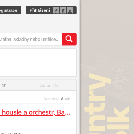
gistrace
Přihlášení
t
Autor
(8)
(0)
Nalezeno
8
alb
Bartoš Jan Zdeněk: Koncert pro housle a orchestr, Bartoš František: Černý...cyklus písní, Duo pro housle a violu