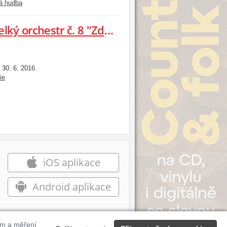
á hudba
Válek: Symfonie pro soprán a velký orchestr č. 8 "Zde jsou lidé", Symfonie č. 9 "Renesanční" pro housle, violu, violoncello a smyčcový orchestr s cembalem
30. 6. 2016
:
ie
iOS aplikace
Android aplikace
ům a měření