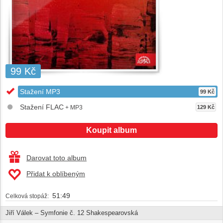
99 Kč
Stažení MP3
99 Kč
Stažení FLAC
+ MP3
129 Kč
Koupit album
Darovat toto album
Přidat k oblíbeným
51:49
Celková stopáž:
Jiří Válek – Symfonie č. 12 Shakespearovská