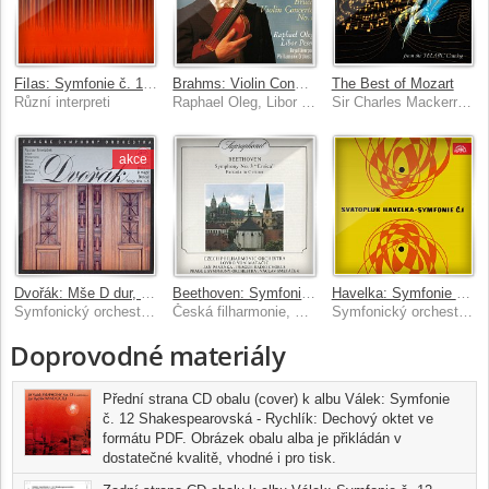
FiIas: Symfonie č. 1 - Mojžíš: Viničné šumice, Smyčcový kvartet č. 2
Brahms: Violin Concerto - Bruch: Violin Concerto No. 1
The Best of Mozart
Různí interpreti
Raphael Oleg, Libor Pešek, Royal Liverpool Philharmonic Orchestra
Sir Charles Mackerras, Prague Symphony Orchestra, Robert Shaw, André Previn
akce
Dvořák: Mše D dur, Biblické písně 1-5, Te Deum
Beethoven: Symfonie č. 3 Es dur, Eroica, Fantazie c moll
Havelka: Symfonie č. 1
Symfonický orchestr hl.m. Prahy (FOK), Václav Smetáček
Česká filharmonie, Lovro von Matačić, Symfonický orchestr hl.m. Prahy (FOK), Václav Smetáček
Symfonický orchestr hl.m. Prahy (FOK), Jindřich Rohan
Doprovodné materiály
Přední strana CD obalu (cover) k albu Válek: Symfonie
č. 12 Shakespearovská - Rychlík: Dechový oktet ve
formátu PDF. Obrázek obalu alba je přikládán v
dostatečné kvalitě, vhodné i pro tisk.