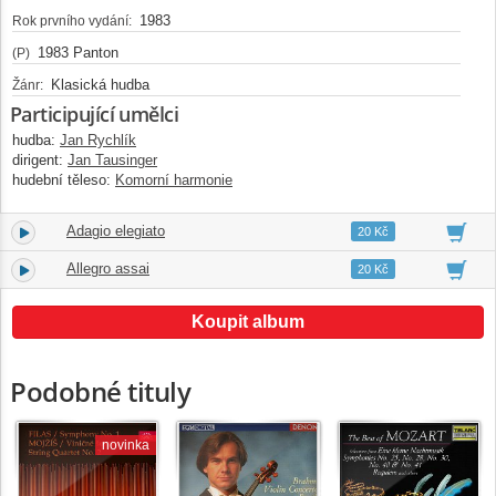
1983
Rok prvního vydání:
1983 Panton
(P)
Klasická hudba
Žánr:
Participující umělci
hudba:
Jan Rychlík
dirigent:
Jan Tausinger
hudební těleso:
Komorní harmonie
Adagio elegiato
9.
04:21
20 Kč
Allegro assai
10.
06:24
20 Kč
Koupit album
Podobné tituly
novinka