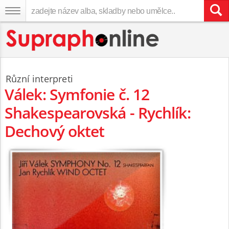
Různí interpreti
Válek: Symfonie č. 12
Shakespearovská - Rychlík:
Dechový oktet