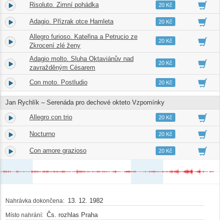
Risoluto. Zimní pohádka
1.
06:39
20 Kč
Adagio. Přízrak otce Hamleta
2.
04:48
20 Kč
Allegro furioso. Kateřina a Petrucio ze
3.
04:49
20 Kč
Zkrocení zlé ženy
Adagio molto. Sluha Oktaviánův nad
4.
07:01
20 Kč
zavražděným Césarem
Con moto. Postludio
5.
02:57
20 Kč
Jan Rychlík – Serenáda pro dechové okteto Vzpomínky
Allegro con trio
6.
04:30
20 Kč
Nocturno
7.
06:57
20 Kč
Con amore grazioso
8.
03:23
20 Kč
13. 12. 1982
Nahrávka dokončena:
Čs. rozhlas Praha
Místo nahrání: