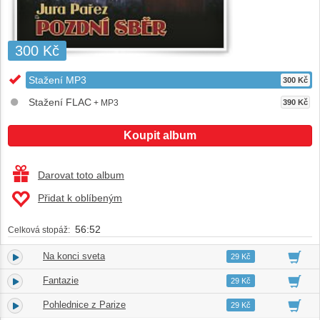
300 Kč
Stažení MP3
300 Kč
Stažení FLAC
+ MP3
390 Kč
Koupit album
Darovat toto album
Přidat k oblíbeným
56:52
Celková stopáž:
Na konci sveta
1.
04:09
29 Kč
Fantazie
2.
04:05
29 Kč
Pohlednice z Parize
3.
04:02
29 Kč