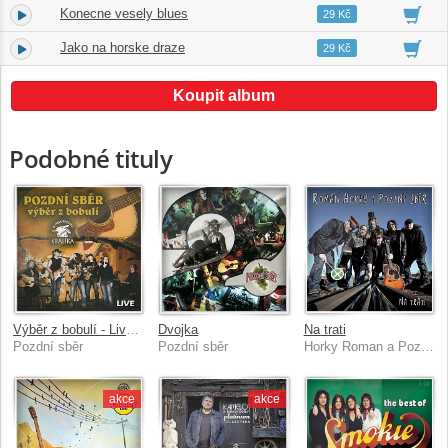
Konecne vesely blues
13.
02:20
29 Kč
Jako na horske draze
14.
05:19
29 Kč
Koupit album
Podobné tituly
Výběr z bobulí - Live U kouřícího králíka
Dvojka
Na trati
Pozdní sběr
Pozdní sběr
Horky Roman a Pozdní sběr
akce
akce