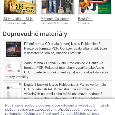
33 let v klidu - 33 legendárních hitů Country Radia
Platinum Collection
Best Of...
Různí interpreti
Kamelot & Roman Horky
Smokie
Doprovodné materiály
Přední strana CD obalu (cover) k albu Pohlednice Z
Parize ve formátu PDF. Obrázek obalu alba je přikládán
v dostatečné kvalitě, vhodné i pro tisk.
Zadní strana CD obalu k albu Pohlednice Z Parize ve
formátu PDF. Pokud si toto album vypálíte jako Audio
CD, můžete tento dokument vytisknout a vložit do zadní
strany krabičky.
Digitální booklet k albu Pohlednice Z Parize ve formátu
PDF o velikosti A4. V závislosti na informacích
viditelných na profilu alba může obsahovat podrobné
informace o albu a jednotlivých skladbách, včetně
seznamu participujících umělců, přesného data a místa
Používáme soubory cookies k poskytování a vylepšování našich
nahrání pro každou ze skladeb. Digitální booklet je tisknutelnou
služeb, zvyšování zabezpečení, přizpůsobování obsahu,
variantou profilu alba.
reklamním účelům a měření návštěvnosti. Můžete přijmout