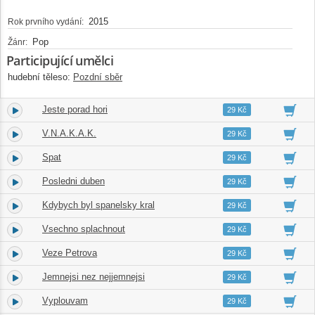
2015
Rok prvního vydání:
Pop
Žánr:
Participující umělci
hudební těleso:
Pozdní sběr
Jeste porad hori
4.
04:03
29 Kč
V.N.A.K.A.K.
5.
03:04
29 Kč
Spat
6.
04:02
29 Kč
Posledni duben
7.
03:15
29 Kč
Kdybych byl spanelsky kral
8.
04:18
29 Kč
Vsechno splachnout
9.
04:13
29 Kč
Veze Petrova
10.
03:59
29 Kč
Jemnejsi nez nejjemnejsi
11.
04:37
29 Kč
Vyplouvam
12.
05:26
29 Kč