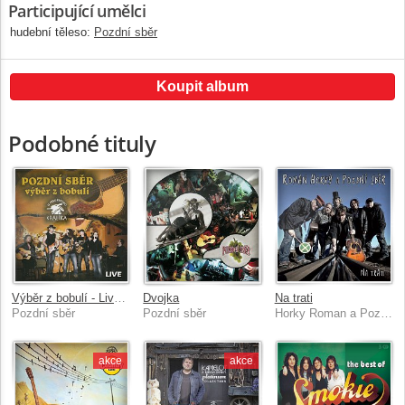
Participující umělci
hudební těleso:
Pozdní sběr
Koupit album
Podobné tituly
Výběr z bobulí - Live U kouřícího králíka
Dvojka
Na trati
Pozdní sběr
Pozdní sběr
Horky Roman a Pozdní sběr
akce
akce