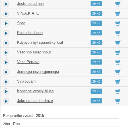
Jeste porad hori
4.
04:03
29 Kč
V.N.A.K.A.K.
5.
03:04
29 Kč
Spat
6.
04:02
29 Kč
Posledni duben
7.
03:15
29 Kč
Kdybych byl spanelsky kral
8.
04:18
29 Kč
Vsechno splachnout
9.
04:13
29 Kč
Veze Petrova
10.
03:59
29 Kč
Jemnejsi nez nejjemnejsi
11.
04:37
29 Kč
Vyplouvam
12.
05:26
29 Kč
Konecne vesely blues
13.
02:20
29 Kč
Jako na horske draze
14.
05:19
29 Kč
2015
Rok prvního vydání:
Pop
Žánr: