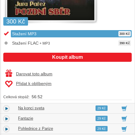
300 Kč
Stažení MP3
300 Kč
Stažení FLAC
+ MP3
390 Kč
Koupit album
Darovat toto album
Přidat k oblíbeným
56:52
Celková stopáž:
Na konci sveta
1.
04:09
29 Kč
Fantazie
2.
04:05
29 Kč
Pohlednice z Parize
3.
04:02
29 Kč