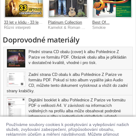
33 let v klidu - 33 legendárních hitů Country Radia
Platinum Collection
Best Of...
Různí interpreti
Kamelot & Roman Horky
Smokie
Doprovodné materiály
Přední strana CD obalu (cover) k albu Pohlednice Z
Parize ve formátu PDF. Obrázek obalu alba je přikládán
v dostatečné kvalitě, vhodné i pro tisk.
Zadní strana CD obalu k albu Pohlednice Z Parize ve
formátu PDF. Pokud si toto album vypálíte jako Audio
CD, můžete tento dokument vytisknout a vložit do zadní
strany krabičky.
Digitální booklet k albu Pohlednice Z Parize ve formátu
PDF o velikosti A4. V závislosti na informacích
viditelných na profilu alba může obsahovat podrobné
informace o albu a jednotlivých skladbách, včetně
seznamu participujících umělců, přesného data a místa
Používáme soubory cookies k poskytování a vylepšování našich
nahrání pro každou ze skladeb. Digitální booklet je tisknutelnou
služeb, zvyšování zabezpečení, přizpůsobování obsahu,
variantou profilu alba.
reklamním účelům a měření návštěvnosti. Můžete přijmout