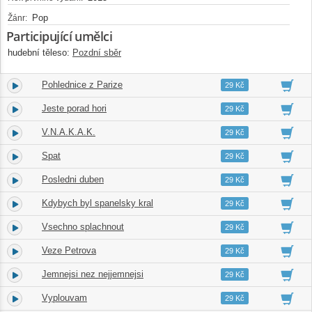
Pop
Žánr:
Participující umělci
hudební těleso:
Pozdní sběr
Pohlednice z Parize
3.
04:02
29 Kč
Jeste porad hori
4.
04:03
29 Kč
V.N.A.K.A.K.
5.
03:04
29 Kč
Spat
6.
04:02
29 Kč
Posledni duben
7.
03:15
29 Kč
Kdybych byl spanelsky kral
8.
04:18
29 Kč
Vsechno splachnout
9.
04:13
29 Kč
Veze Petrova
10.
03:59
29 Kč
Jemnejsi nez nejjemnejsi
11.
04:37
29 Kč
Vyplouvam
12.
05:26
29 Kč