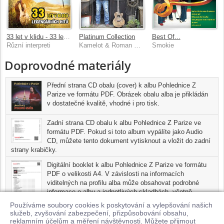
33 let v klidu - 33 legendárních hitů Country Radia
Platinum Collection
Best Of...
Různí interpreti
Kamelot & Roman Horky
Smokie
Doprovodné materiály
Přední strana CD obalu (cover) k albu Pohlednice Z
Parize ve formátu PDF. Obrázek obalu alba je přikládán
v dostatečné kvalitě, vhodné i pro tisk.
Zadní strana CD obalu k albu Pohlednice Z Parize ve
formátu PDF. Pokud si toto album vypálíte jako Audio
CD, můžete tento dokument vytisknout a vložit do zadní
strany krabičky.
Digitální booklet k albu Pohlednice Z Parize ve formátu
PDF o velikosti A4. V závislosti na informacích
viditelných na profilu alba může obsahovat podrobné
informace o albu a jednotlivých skladbách, včetně
seznamu participujících umělců, přesného data a místa
Používáme soubory cookies k poskytování a vylepšování našich
nahrání pro každou ze skladeb. Digitální booklet je tisknutelnou
služeb, zvyšování zabezpečení, přizpůsobování obsahu,
variantou profilu alba.
reklamním účelům a měření návštěvnosti. Můžete přijmout