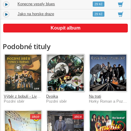
Konecne vesely blues
13.
02:20
29 Kč
Jako na horske draze
14.
05:19
29 Kč
Koupit album
Podobné tituly
Výběr z bobulí - Live U kouřícího králíka
Dvojka
Na trati
Pozdní sběr
Pozdní sběr
Horky Roman a Pozdní sběr
akce
akce