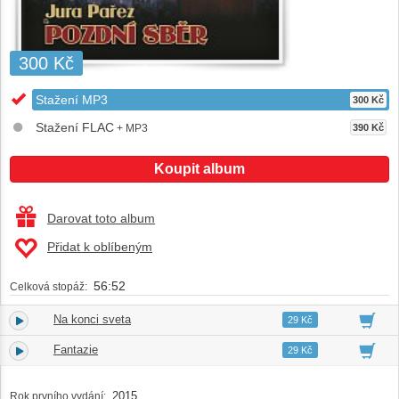
300 Kč
Stažení MP3
300 Kč
Stažení FLAC
+ MP3
390 Kč
Koupit album
Darovat toto album
Přidat k oblíbeným
56:52
Celková stopáž:
Na konci sveta
1.
04:09
29 Kč
Fantazie
2.
04:05
29 Kč
2015
Rok prvního vydání: