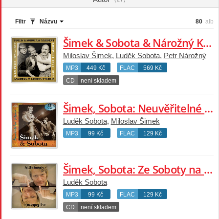
2010 dostává roli v seriálu Okresní přebor. Překvapením ,nejen
pro kritiky, ztvárnil vážnou roli předsedy Orla. Následovaly další
Filtr
Názvu
80
alb
seriály. Neviditelní a Na vodě. V současné době hraje především
v divadle Semafor s herci a zpěváky bývalé skupiny Šimek –
Šimek & Sobota & Nárožný Komplet 1971-1977
Sobota. Také spolupracuje s Jiřím Suchým. Naposledy ve hře
Miloslav Šimek
,
Luděk Sobota
,
Petr Nárožný
Šest žen.
MP3
449 Kč
FLAC
569 Kč
Upravit nebo rozšířit tento profil
CD
není skladem
Šimek, Sobota: Neuvěřitelné situace
Luděk Sobota
,
Miloslav Šimek
MP3
99 Kč
FLAC
129 Kč
Šimek, Sobota: Ze Soboty na Sobotu
Luděk Sobota
MP3
99 Kč
FLAC
129 Kč
CD
není skladem