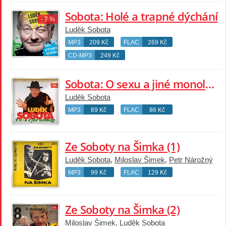
Sobota: Holé a trapné dýchání
- 7 %
Luděk Sobota
MP3
209 Kč
FLAC
269 Kč
CD-MP3
249 Kč
Sobota: O sexu a jiné monology
Luděk Sobota
MP3
69 Kč
FLAC
86 Kč
Ze Soboty na Šimka (1)
Luděk Sobota
,
Miloslav Šimek
,
Petr Nárožný
MP3
99 Kč
FLAC
129 Kč
Ze Soboty na Šimka (2)
Miloslav Šimek
,
Luděk Sobota