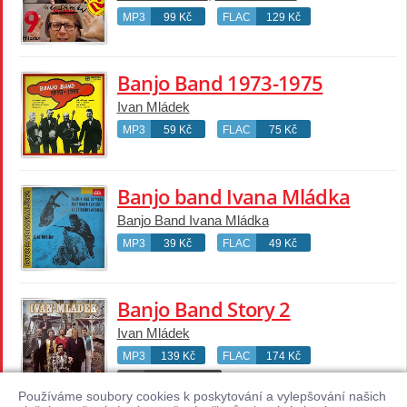
MP3
99 Kč
FLAC
129 Kč
Banjo Band 1973-1975
Ivan Mládek
MP3
59 Kč
FLAC
75 Kč
Banjo band Ivana Mládka
Banjo Band Ivana Mládka
MP3
39 Kč
FLAC
49 Kč
Banjo Band Story 2
Ivan Mládek
MP3
139 Kč
FLAC
174 Kč
CD
není skladem
Používáme soubory cookies k poskytování a vylepšování našich