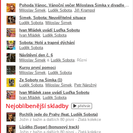
2010 dostává roli v seriálu Okresní přebor. Překvapením ,nejen
Pohoda Vánoc. Vánoční večer Miloslava Šimka v divadle Semafor
Miloslav Šimek
,
Luděk Sobota
,
Jiří Krampol
pro kritiky, ztvárnil vážnou roli předsedy Orla. Následovaly další
seriály. Neviditelní a Na vodě. V současné době hraje především
Šimek, Sobota: Neuvěřitelné situace
v divadle Semafor s herci a zpěváky bývalé skupiny Šimek –
Luděk Sobota
,
Miloslav Šimek
Sobota. Také spolupracuje s Jiřím Suchým. Naposledy ve hře
Ivan Mládek uvádí Luďka Sobotu
Šest žen.
Ivan Mládek
,
Luděk Sobota
Sobota: Holé a trapné dýchání
Upravit nebo rozšířit tento profil
Luděk Sobota
Návštěvní den č. 6
Miloslav Šimek
&
Luděk Sobota
; Různí
Kursy první pomoci
Miloslav Šimek
,
Luděk Sobota
Ze Soboty na Šimka (1)
Luděk Sobota
,
Miloslav Šimek
,
Petr Nárožný
Ivan Mládek zase uvádí Luďka Sobotu
Ivan Mládek
,
Luděk Sobota
Nejoblíbenější skladby
přehrát
Rychlík jede do Prahy (feat. Luděk Sobota)
Jožin z bažin a dalších 80 písní - Zlatá kolekce
Lízátko (Sugar) (bonusový track)
Jožin z bažin a dalších 80 písní - Zlatá kolekce