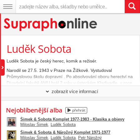
Luděk Sobota
Luděk Sobota je český herec, komik a režisér.
Narodil se 27.5. 1943 v Praze na Žižkově. Vystudoval
Průmyslovou školu dopravní . Po absolvování oboru herectví na
Divadelní fakultě AMU hrál 2 roky v ústeckém Kladivadle, v roce
1967 se stal členem liberecké Ypsilonky. Od roku 1972 působil
zobrazit více informací
jako spoluautor a herec skupiny Šimek- Sobota v divadle
Semafor. Po rozchodu s Miloslavem Šimkem založil Směšné
divadlo, s nímž jezdil po republice a které dva a půl roku úspěšně
Nejoblíbenější alba
přehrát
působilo na nám. I.P. Pavlova v Praze. Ztvárnil řadu populárních
Šimek & Sobota Komplet 1977-1983 - Klasika a objevy
filmových rolí, nejznámější ve filmech Jáchyme ,hoď ho do stroje,
Miloslav Šimek
,
Luděk Sobota
Jen ho nechte, ať se bojí, Zítra to roztočíme, drahoušku a
Šimek & Sobota & Nárožný Komplet 1971-1977
dalších. Účinkoval v mnoha zábavných pořadech, pro TV Nova
Miloslav Šimek
,
Luděk Sobota
,
Petr Nárožný
vytvořil 9 dílů zábavného pořadu Senzibilšou. V roce