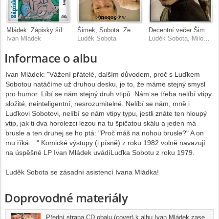
Mládek: Zápisky šílencovy (Trilogie úterý, Moje rodina)
Šimek, Sobota: Ze Soboty na Sobotu
Decentní večer Šimka a Soboty
Ivan Mládek
Luděk Sobota
Luděk Sobota, Miloslav Šimek
Informace o albu
Ivan Mládek: "Vážení přátelé, dalším důvodem, proč s Luďkem
Sobotou natáčíme už druhou desku, je to, že máme stejný smysl
pro humor. Líbí se nám stejný druh vtipů. Nám se třeba nelíbí vtipy
složité, neinteligentní, nesrozumitelné. Nelíbí se nám, mně i
Luďkovi Sobotovi, nelíbí se nám vtipy typu, jestli znáte ten hloupý
vtip, jak ti dva horolezci lezou na tu špičatou skálu a jeden má
brusle a ten druhej se ho ptá: "Proč máš na nohou brusle?" A on
mu říká:..." Komické výstupy (i písně) z roku 1982 volně navazují
na úspěšné LP Ivan Mládek uvádíLuďka Sobotu z roku 1979.
Luděk Sobota se zásadní asistencí Ivana Mládka!
Doprovodné materiály
Přední strana CD obalu (cover) k albu Ivan Mládek zase