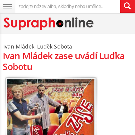
Ivan Mládek
,
Luděk Sobota
Ivan Mládek zase uvádí Luďka
Sobotu