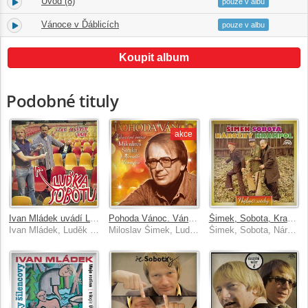
Úvod (8)
15.
00:39
pouze v albu
Vánoce v Ďáblicích
16.
04:28
pouze v albu
Koupit album
Podobné tituly
akce
Ivan Mládek uvádí Luďka Sobotu
Pohoda Vánoc. Vánoční večer Miloslava Šimka v divadle Semafor
Šimek, Sobota, Krampol: Nejlepší scénky
Ivan Mládek, Luděk Sobota
Miloslav Šimek, Luděk Sobota, Jiří Krampol
Šimek, Sobota, Nárožný, Krampol