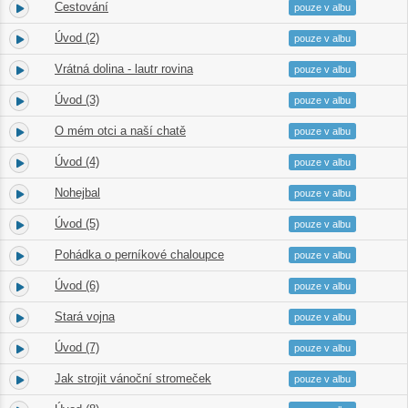
Cestování
2.
07:41
pouze v albu
Úvod (2)
3.
01:33
pouze v albu
Vrátná dolina - lautr rovina
4.
02:37
pouze v albu
Úvod (3)
5.
01:18
pouze v albu
O mém otci a naší chatě
6.
06:58
pouze v albu
Úvod (4)
7.
01:37
pouze v albu
Nohejbal
8.
02:32
pouze v albu
Úvod (5)
9.
02:53
pouze v albu
Pohádka o perníkové chaloupce
10.
03:46
pouze v albu
Úvod (6)
11.
00:09
pouze v albu
Stará vojna
12.
01:49
pouze v albu
Úvod (7)
13.
01:08
pouze v albu
Jak strojit vánoční stromeček
14.
06:32
pouze v albu