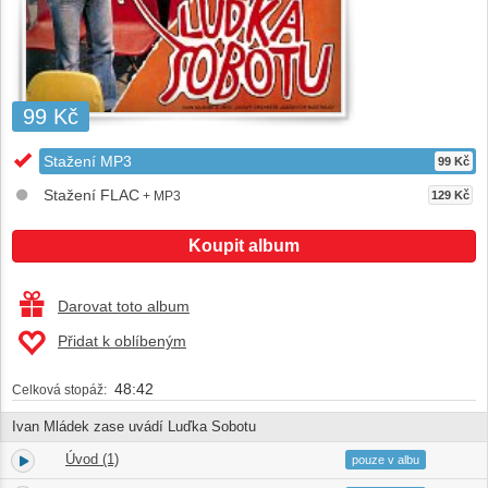
99 Kč
Stažení MP3
99 Kč
Stažení FLAC
+ MP3
129 Kč
Koupit album
Darovat toto album
Přidat k oblíbeným
48:42
Celková stopáž:
Ivan Mládek zase uvádí Luďka Sobotu
Úvod (1)
1.
03:02
pouze v albu