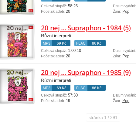
58:26
Celková stopáž:
Datum vydání
20
Pop
Počet skladeb:
Žánr:
20 nej ... Supraphon - 1984 (5)
Různí interpreti
MP3
69 Kč
FLAC
86 Kč
1:00:10
Celková stopáž:
Datum vydání
20
Pop
Počet skladeb:
Žánr:
20 nej ... Supraphon - 1985 (9)
Různí interpreti
MP3
69 Kč
FLAC
86 Kč
57:30
Celková stopáž:
Datum vydání
19
Pop
Počet skladeb:
Žánr:
stránka
1 / 291