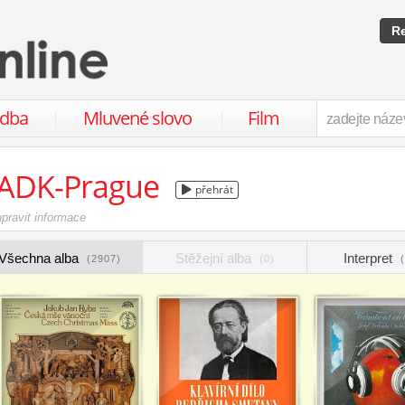
Re
udba
Mluvené slovo
Film
ADK-Prague
přehrát
upravit informace
Všechna alba
Stěžejní alba
Interpret
(2907)
(0)