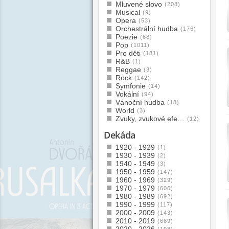
Mluvené slovo
(208)
Musical
(9)
Opera
(53)
Orchestrální hudba
(176)
Poezie
(68)
Pop
(1011)
Pro děti
(181)
R&B
(1)
Reggae
(3)
Rock
(142)
Symfonie
(14)
Vokální
(94)
Vánoční hudba
(18)
World
(3)
Zvuky, zvukové efe…
(12)
Dekáda
1920 - 1929
(1)
1930 - 1939
(2)
1940 - 1949
(3)
1950 - 1959
(147)
1960 - 1969
(329)
1970 - 1979
(606)
1980 - 1989
(692)
1990 - 1999
(117)
2000 - 2009
(143)
2010 - 2019
(669)
(198)