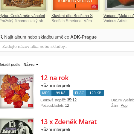
Ryba: Česká mše vánoční
Klavírní dílo Bedřicha Smetany
Pražský filharmonický sbor, Česká filharmonie, Lubomír Mátl
Bedřich Smetana, Věra Řepková
Various Artists
Najít album nebo skladbu umělce
ADK-Prague
Seřadit podle:
Názvu
12 na rok
Různí interpreti
MP3
99 Kč
FLAC
129 Kč
35:12
Celková stopáž:
Datum vydání
12
Pop
Počet skladeb:
Žánr:
13 x Zdeněk Marat
Různí interpreti