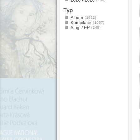
2020 - 2026
Typ
Album
(1622)
Kompilace
(1037)
Singl / EP
(248)