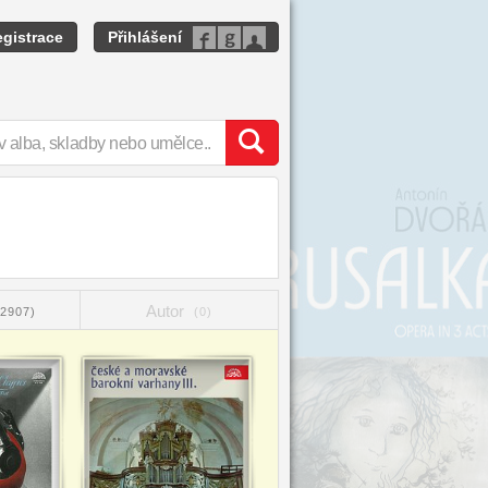
gistrace
Přihlášení
Autor
(2907)
(0)