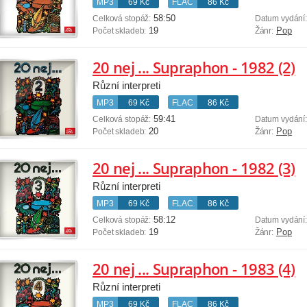
MP3
69 Kč
FLAC
86 Kč
58:50
Celková stopáž:
Datum vydání
19
Pop
Počet skladeb:
Žánr:
20 nej ... Supraphon - 1982 (2)
Různí interpreti
MP3
69 Kč
FLAC
86 Kč
59:41
Celková stopáž:
Datum vydání
20
Pop
Počet skladeb:
Žánr:
20 nej ... Supraphon - 1982 (3)
Různí interpreti
MP3
69 Kč
FLAC
86 Kč
58:12
Celková stopáž:
Datum vydání
19
Pop
Počet skladeb:
Žánr:
20 nej ... Supraphon - 1983 (4)
Různí interpreti
MP3
69 Kč
FLAC
86 Kč