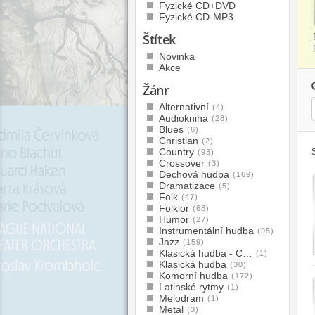
Fyzické CD+DVD
Fyzické CD-MP3
Štítek
Novinka
Akce
Žánr
Alternativní
(4)
Audiokniha
(28)
Blues
(6)
Christian
(2)
Country
(93)
Crossover
(3)
Dechová hudba
(169)
Dramatizace
(5)
Folk
(47)
Folklor
(68)
Humor
(27)
Instrumentální hudba
(95)
Jazz
(159)
Klasická hudba - C…
(1)
Klasická hudba
(30)
Komorní hudba
(172)
Latinské rytmy
(1)
Melodram
(1)
Metal
(3)