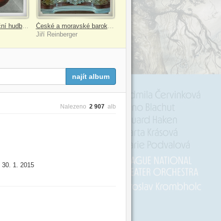
Variace (Malá noční hudba, Rašení jara, Šavlový tanec, Let čmeláka...)
České a moravské barokní varhany III.
Jiří Reinberger
najít album
Nalezeno
2 907
alb
30. 1. 2015
: