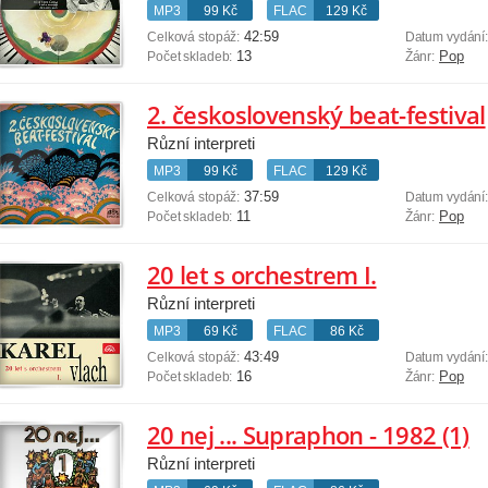
MP3
99 Kč
FLAC
129 Kč
42:59
Celková stopáž:
Datum vydání
13
Pop
Počet skladeb:
Žánr:
2. československý beat-festival
Různí interpreti
MP3
99 Kč
FLAC
129 Kč
37:59
Celková stopáž:
Datum vydání
11
Pop
Počet skladeb:
Žánr:
20 let s orchestrem I.
Různí interpreti
MP3
69 Kč
FLAC
86 Kč
43:49
Celková stopáž:
Datum vydání
16
Pop
Počet skladeb:
Žánr:
20 nej ... Supraphon - 1982 (1)
Různí interpreti