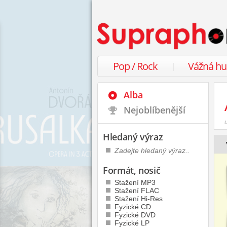
Pop / Rock
Vážná h
Alba
Nejoblíbenější
Hledaný výraz
Formát, nosič
Stažení MP3
Stažení FLAC
Stažení Hi-Res
Fyzické CD
Fyzické DVD
Fyzické LP