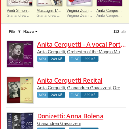
Verdi Simon Boccanegra Ge
Mascagni: L'amico Fritz
Virginia Zeani - Operatic Recital
Anita Cerquetti - A vocal Portrait
Gianandrea Gavazzeni
Gianandrea Gavazzeni
Virginia Zeani, Orchestra del Maggio Musicale Fiorentino, Gianandrea Gavazzeni
Anita Cerquetti, Orchestra of the Maggio Musicale Fiorentino, Gianandrea Gavazzeni
Filtr
Názvu
112
alb
Anita Cerquetti - A vocal Portrait
Anita Cerquetti
,
Orchestra of the Maggio Musicale Fiorentino
MP3
249 Kč
FLAC
299 Kč
Anita Cerquetti Recital
Anita Cerquetti
,
Gianandrea Gavazzeni
,
Orchestra del Maggio Musicale Fiorentino
MP3
249 Kč
FLAC
329 Kč
Donizetti: Anna Bolena
Gianandrea Gavazzeni