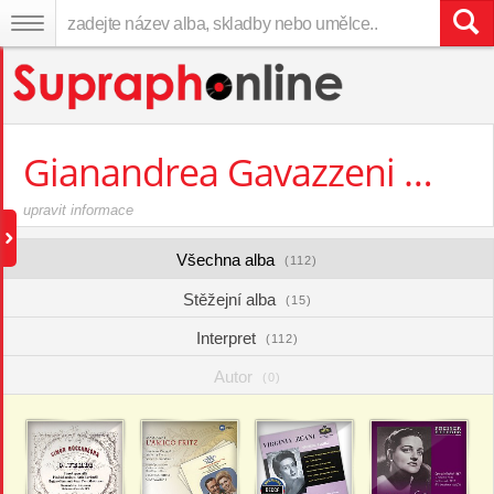
Gianandrea Gavazzeni
přehrát
upravit informace
Všechna alba
(112)
Stěžejní alba
(15)
Interpret
(112)
Autor
(0)