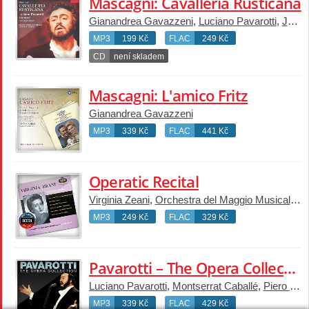
Mascagni: Cavalleria Rusticana
Gianandrea Gavazzeni
,
Luciano Pavarotti
,
Julia Varady
MP3
199 Kč
FLAC
249 Kč
CD
není skladem
Mascagni: L'amico Fritz
Gianandrea Gavazzeni
MP3
339 Kč
FLAC
441 Kč
Operatic Recital
Virginia Zeani
,
Orchestra del Maggio Musicale Fiorentino
MP3
249 Kč
FLAC
329 Kč
Pavarotti – The Opera Collection 7: Verdi: Luisa Miller [Live in Milan, 1976]
Luciano Pavarotti
,
Montserrat Caballé
,
Piero Cappuccilli
MP3
339 Kč
FLAC
429 Kč