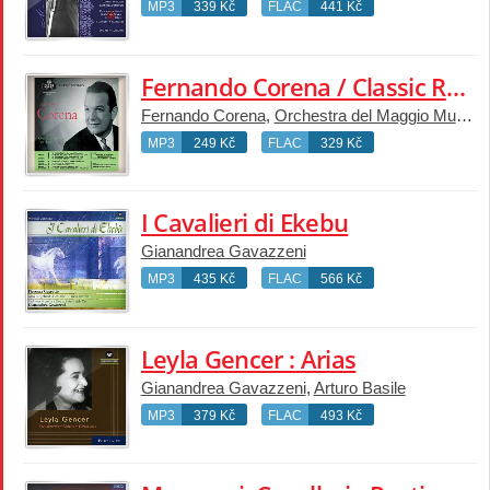
MP3
339 Kč
FLAC
441 Kč
Fernando Corena / Classic Recital
Fernando Corena
,
Orchestra del Maggio Musicale Fiorentino
MP3
249 Kč
FLAC
329 Kč
I Cavalieri di Ekebu
Gianandrea Gavazzeni
MP3
435 Kč
FLAC
566 Kč
Leyla Gencer : Arias
Gianandrea Gavazzeni
,
Arturo Basile
MP3
379 Kč
FLAC
493 Kč