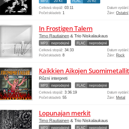
MP3
20 Kč
FLAC
20 Kč
03:11
Celková stopáž:
Datum vydání
1
Ostatní
Počet skladeb:
Žánr:
In Frostigen Talern
Timo Rautiainen
& Trio Niskalaukaus
MP3
neprodejné
FLAC
neprodejné
34:33
Celková stopáž:
Datum vydání
8
Rock
Počet skladeb:
Žánr:
Kaikkien Aikojen Suomimetalli
Různí interpreti
MP3
neprodejné
FLAC
neprodejné
3:36:19
Celková stopáž:
Datum vydání
55
Metal
Počet skladeb:
Žánr:
Lopunajan merkit
Timo Rautiainen
& Trio Niskalaukaus
MP3
neprodejné
FLAC
neprodejné