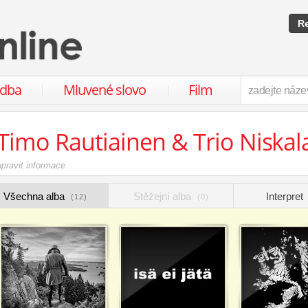
Re
udba
Mluvené slovo
Film
Timo Rautiainen & Trio Niska
upravit informace
Všechna alba
Stěžejní alba
Interpret
(12)
(0)