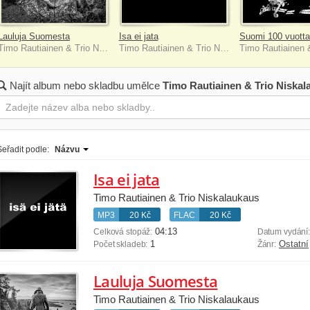
Lauluja Suomesta
Isa ei jata
Suomi 100 vuotta
Timo Rautiainen & Trio Niskalaukaus
Timo Rautiainen & Trio Niskalaukaus
Najít album nebo skladbu umělce
Timo Rautiainen & Trio Niskal
Seřadit podle:
Názvu
Isa ei jata
Timo Rautiainen & Trio Niskalaukaus
MP3
20 Kč
FLAC
20 Kč
04:13
Celková stopáž:
Datum vydání
1
Ostatní
Počet skladeb:
Žánr:
Lauluja Suomesta
Timo Rautiainen & Trio Niskalaukaus