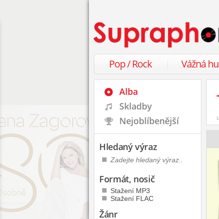
Pop / Rock
Vážná h
Alba
Skladby
Nejoblíbenější
Hledaný výraz
Formát, nosič
Stažení MP3
Stažení FLAC
Žánr