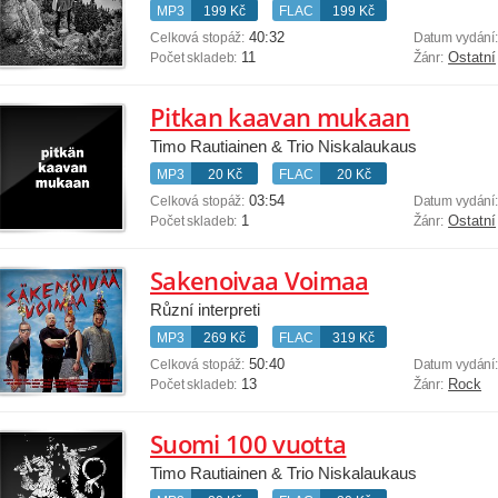
MP3
199 Kč
FLAC
199 Kč
40:32
Celková stopáž:
Datum vydání
11
Ostatní
Počet skladeb:
Žánr:
Pitkan kaavan mukaan
Timo Rautiainen & Trio Niskalaukaus
MP3
20 Kč
FLAC
20 Kč
03:54
Celková stopáž:
Datum vydání
1
Ostatní
Počet skladeb:
Žánr:
Sakenoivaa Voimaa
Různí interpreti
MP3
269 Kč
FLAC
319 Kč
50:40
Celková stopáž:
Datum vydání
13
Rock
Počet skladeb:
Žánr:
Suomi 100 vuotta
Timo Rautiainen & Trio Niskalaukaus