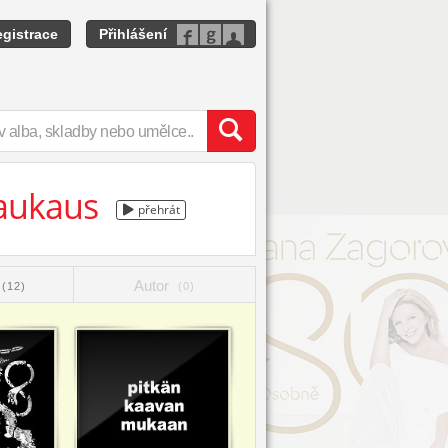
gistrace
Přihlášení
laukaus
přehrát
Autor
(12)
(0)