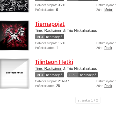
35:16
Celková stopáž:
Datum vydání
9
Metal
Počet skladeb:
Žánr:
Tiernapojat
Timo Rautiainen
& Trio Niskalaukaus
MP3
neprodejné
16:16
Celková stopáž:
Datum vydání
1
Rock
Počet skladeb:
Žánr:
Tilinteon Hetki
Timo Rautiainen
& Trio Niskalaukaus
MP3
neprodejné
FLAC
neprodejné
2:09:47
Celková stopáž:
Datum vydání
28
Rock
Počet skladeb:
Žánr:
stránka
1 / 2