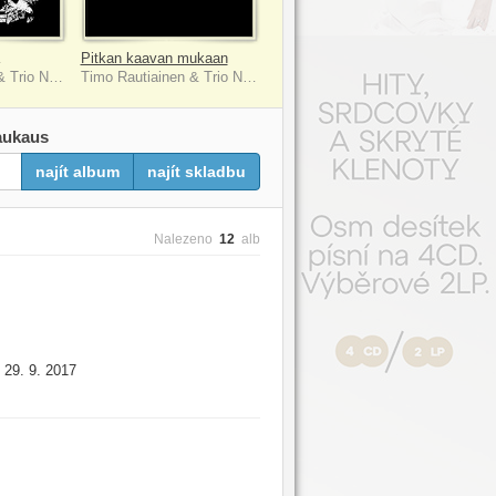
Pitkan kaavan mukaan
Timo Rautiainen & Trio Niskalaukaus
Timo Rautiainen & Trio Niskalaukaus
aukaus
najít album
najít skladbu
Nalezeno
12
alb
29. 9. 2017
: