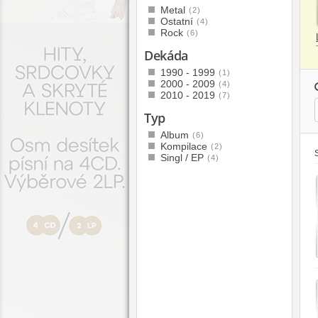
Metal
(2)
Ostatní
(4)
Rock
(6)
Dekáda
1990 - 1999
(1)
2000 - 2009
(4)
2010 - 2019
(7)
Typ
Album
(6)
Kompilace
(2)
Singl / EP
(4)