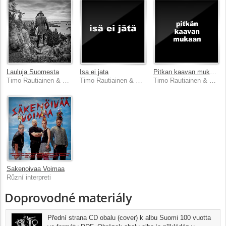
Lauluja Suomesta
Isa ei jata
Pitkan kaavan mukaan
Timo Rautiainen & Trio Niskalaukaus
Timo Rautiainen & Trio Niskalaukaus
Timo Rautiainen & Trio Niskalaukaus
Sakenoivaa Voimaa
Různí interpreti
Doprovodné materiály
Přední strana CD obalu (cover) k albu Suomi 100 vuotta