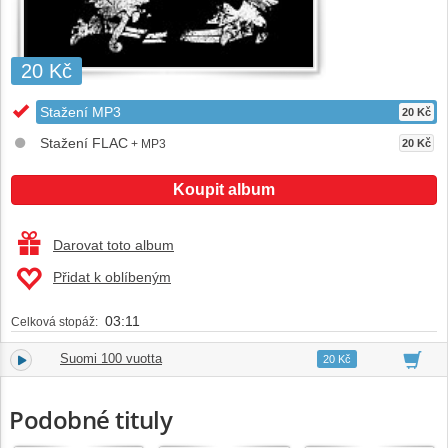
20 Kč
Stažení MP3
20 Kč
Stažení FLAC
+ MP3
20 Kč
Koupit album
Darovat toto album
Přidat k oblíbeným
03:11
Celková stopáž:
Suomi 100 vuotta
1.
03:11
20 Kč
Podobné tituly