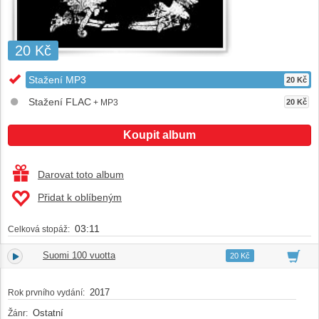
20 Kč
Stažení MP3
20 Kč
Stažení FLAC
+ MP3
20 Kč
Koupit album
Darovat toto album
Přidat k oblíbeným
03:11
Celková stopáž:
Suomi 100 vuotta
1.
03:11
20 Kč
2017
Rok prvního vydání:
Ostatní
Žánr: