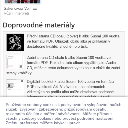
Sakenoivaa Voimaa
Různí interpreti
Doprovodné materiály
Přední strana CD obalu (cover) k albu Suomi 100 vuotta
ve formátu PDF. Obrázek obalu alba je přikládán v
dostatečné kvalitě, vhodné i pro tisk.
Zadní strana CD obalu k albu Suomi 100 vuotta ve
formátu PDF. Pokud si toto album vypálíte jako Audio
CD, můžete tento dokument vytisknout a vložit do zadní
strany krabičky.
Digitální booklet k albu Suomi 100 vuotta ve formátu
PDF o velikosti A4. V závislosti na informacích
viditelných na profilu alba může obsahovat podrobné
informace o albu a jednotlivých skladbách, včetně
seznamu participujících umělců, přesného data a místa
Používáme soubory cookies k poskytování a vylepšování našich
nahrání pro každou ze skladeb. Digitální booklet je tisknutelnou
služeb, zvyšování zabezpečení, přizpůsobování obsahu,
variantou profilu alba.
reklamním účelům a měření návštěvnosti. Můžete přijmout
všechny soubory cookies nebo provést podrobné nastavení.
Pro možnost stažení doprovodných materiálů je nutné mít zakoupenu
Změnu preferencí můžete kdykoli upravit.
minimálně jednu skladbu z tohoto alba.