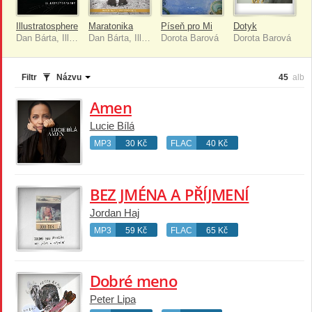
Illustratosphere
Maratonika
Píseň pro Mi
Dotyk
Dan Bárta, Illustratosphere
Dan Bárta, Illustratosphere
Dorota Barová
Dorota Barová
Filtr
Názvu
45
alb
Amen
Lucie Bílá
MP3
30 Kč
FLAC
40 Kč
BEZ JMÉNA A PŘÍJMENÍ
Jordan Haj
MP3
59 Kč
FLAC
65 Kč
Dobré meno
Peter Lipa