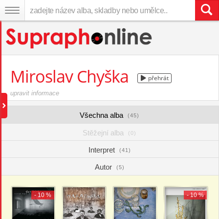
Miroslav Chyška
přehrát
upravit informace
Všechna alba
(45)
Stěžejní alba
(0)
Interpret
(41)
Autor
(5)
- 10 %
- 10 %