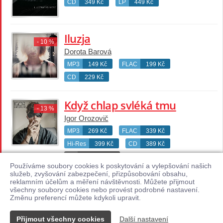
CD
349 Kč
LP
449 Kč
Iluzja
- 10 %
Dorota Barová
MP3
149 Kč
FLAC
199 Kč
CD
229 Kč
Když chlap svléká tmu
- 13 %
Igor Orozovič
MP3
269 Kč
FLAC
339 Kč
Hi-Res
399 Kč
CD
389 Kč
LP
není skladem
Používáme soubory cookies k poskytování a vylepšování našich
služeb, zvyšování zabezpečení, přizpůsobování obsahu,
reklamním účelům a měření návštěvnosti. Můžete přijmout
→
→
1 / 5
všechny soubory cookies nebo provést podrobné nastavení.
Změnu preferencí můžete kdykoli upravit.
Přijmout všechny cookies
Další nastavení