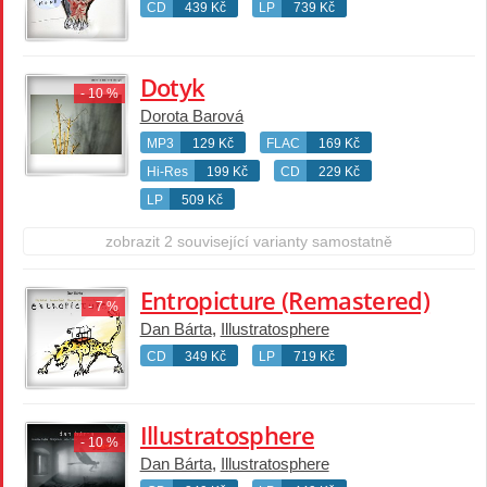
CD
439 Kč
LP
739 Kč
Dotyk
- 10 %
Dorota Barová
MP3
129 Kč
FLAC
169 Kč
Hi-Res
199 Kč
CD
229 Kč
LP
509 Kč
zobrazit 2 související varianty samostatně
Entropicture (Remastered)
- 7 %
Dan Bárta
,
Illustratosphere
CD
349 Kč
LP
719 Kč
Illustratosphere
- 10 %
Dan Bárta
,
Illustratosphere