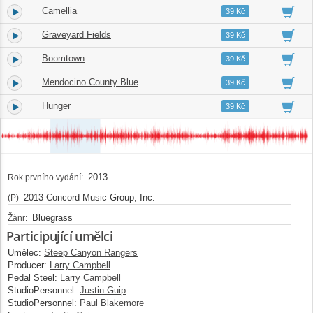
Camellia
5.
04:04
39 Kč
Graveyard Fields
6.
03:36
39 Kč
Boomtown
7.
04:26
39 Kč
Mendocino County Blue
8.
03:30
39 Kč
Hunger
9.
03:07
39 Kč
2013
Rok prvního vydání:
2013 Concord Music Group, Inc.
(P)
Bluegrass
Žánr:
Participující umělci
Umělec:
Steep Canyon Rangers
Producer:
Larry Campbell
Pedal Steel:
Larry Campbell
StudioPersonnel:
Justin Guip
StudioPersonnel:
Paul Blakemore