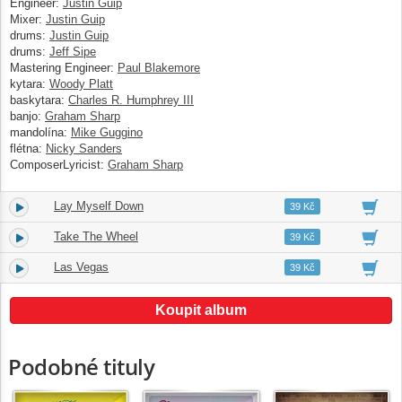
Engineer:
Justin Guip
Mixer:
Justin Guip
drums:
Justin Guip
drums:
Jeff Sipe
Mastering Engineer:
Paul Blakemore
kytara:
Woody Platt
baskytara:
Charles R. Humphrey III
banjo:
Graham Sharp
mandolína:
Mike Guggino
flétna:
Nicky Sanders
ComposerLyricist:
Graham Sharp
Lay Myself Down
10.
03:31
39 Kč
Take The Wheel
11.
04:36
39 Kč
Las Vegas
12.
04:07
39 Kč
Koupit album
Podobné tituly