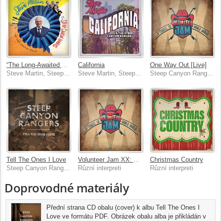
“The Long-Awaited Album”
California
One Way Out [Live]
Steve Martin, Steep Canyon Rangers
Steve Martin, Steep Canyon Rangers
Steep Canyon Rangers, Devon Allman, Blackberry Smoke, The Oak Ridge Boys, Alabama
Tell The Ones I Love
Volunteer Jam XX: A Tribute To Charlie Daniels [Live]
Christmas Country
Steep Canyon Rangers
Různí interpreti
Různí interpreti
Doprovodné materiály
Přední strana CD obalu (cover) k albu Tell The Ones I
Love ve formátu PDF. Obrázek obalu alba je přikládán v