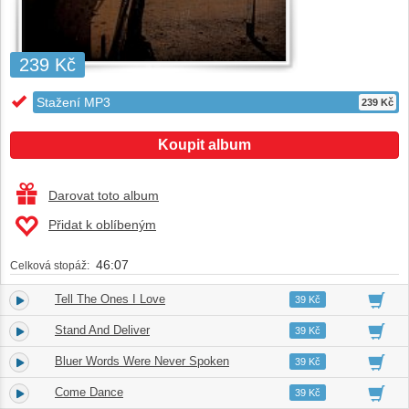
239 Kč
Stažení MP3
239 Kč
Koupit album
Darovat toto album
Přidat k oblíbeným
46:07
Celková stopáž:
Tell The Ones I Love
1.
04:16
39 Kč
Stand And Deliver
2.
03:30
39 Kč
Bluer Words Were Never Spoken
3.
04:25
39 Kč
Come Dance
4.
02:59
39 Kč