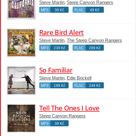
Steve Martin
,
Steep Canyon Rangers
MP3
39 Kč
FLAC
49 Kč
Rare Bird Alert
Steve Martin
,
The Steep Canyon Rangers
MP3
239 Kč
FLAC
299 Kč
So Familiar
Steve Martin
,
Edie Brickell
MP3
199 Kč
FLAC
249 Kč
Tell The Ones I Love
Steep Canyon Rangers
MP3
39 Kč