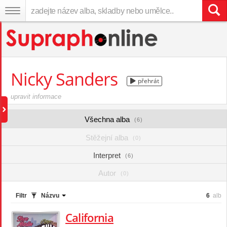
Nicky Sanders
přehrát
upravit informace
Všechna alba
(6)
Stěžejní alba
(0)
Interpret
(6)
Autor
(0)
Filtr
Názvu
6
alb
California