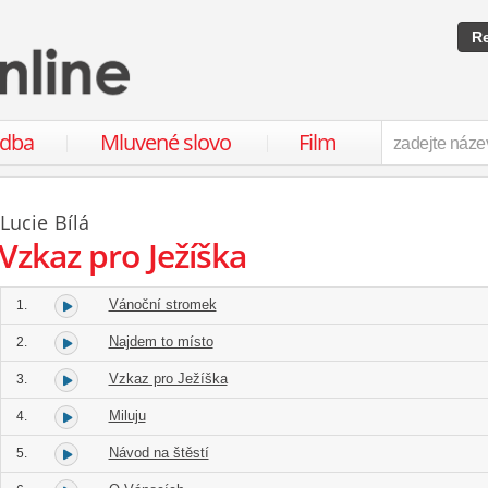
Re
udba
Mluvené slovo
Film
Lucie Bílá
Vzkaz pro Ježíška
Vánoční stromek
1.
Najdem to místo
2.
Vzkaz pro Ježíška
3.
Miluju
4.
Návod na štěstí
5.