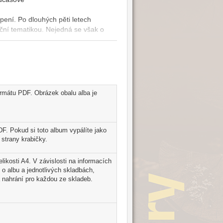
pení. Po dlouhých pěti letech
ční tematikou. Nejedná se však o
í písničky! Navíc díky soundu a
h projektů. Zásadní roli na výsledné
e spolupracovala i na svých
polečně pak vybrali repertoár, který
ou zlatou slavici ve skvělé pěvecké
é Lucie Bílé Pokáč a Patricie Kaňok ze
ormátu PDF. Obrázek obalu alba je
rní O5 a Radeček. Novinka nabízí
to místo, Vánoční stromek či titulní
Mezi ně patří krásná šansonová
áním interpretky. Jedinou již dříve
F. Pokud si toto album vypálíte jako
al Pokáč a produkoval Dalibor
strany krabičky.
atří mezi absolutní špičku české
 stejně jako lehkost a nadhled tam,
likosti A4. V závislosti na informacích
 o albu a jednotlivých skladbách,
 nahrání pro každou ze skladeb.