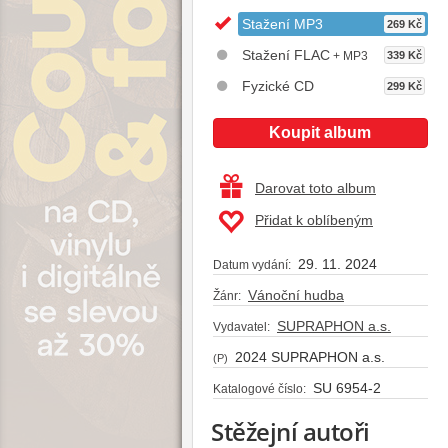
Stažení MP3
269 Kč
Stažení FLAC
+ MP3
339 Kč
Fyzické CD
299 Kč
Koupit album
Darovat toto album
Přidat k oblíbeným
29. 11. 2024
Datum vydání:
Vánoční hudba
Žánr:
SUPRAPHON a.s.
Vydavatel:
2024 SUPRAPHON a.s.
(P)
SU 6954-2
Katalogové číslo:
Stěžejní autoři