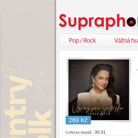
Pop / Rock
Vážná h
269 Kč
30:31
Celková stopáž: