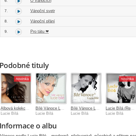
O Vánocích
6.
Vánoční svetr
7.
Vánoční přání
8.
Pro tátu ❤
9.
Podobné tituly
novinka
novinka
Albová kolekce 1986-2026
Bílé Vánoce Lucie Bílé
Bílé Vánoce Lucie Bílé II.
Lucie Bílá (Remastered 2026)
Lucie Bílá
Lucie Bílá
Lucie Bílá
Lucie Bílá
Informace o albu
Vánoce podle Lucie Bílé – moderně, překvapivě, působivě a přitom n