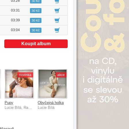
03:26
30 Kč
03:31
30 Kč
03:39
30 Kč
03:04
30 Kč
Koupit album
novinka
akce
Pupy
Obyčejná holka
Lucie Bílá, Radek Filipi
Lucie Bílá
adčasově