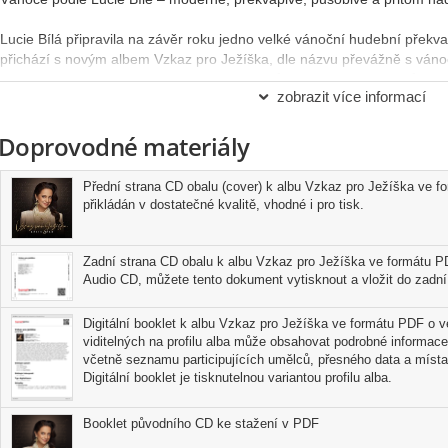
Lucie Bílá připravila na závěr roku jedno velké vánoční hudební překva
přichází s novým albem Vzkaz pro Ježíška, dle názvu převážně s váno
interpretaci tradičních vánočních evergreenů, ale o zcela nové, původn
zobrazit více informací
hudební produkci deska výrazně vybočuje z obvyklého modelu vánočníc
podobě nahrávky má producent Martin „MAXO“ Šrámek, se kterým Luci
Doprovodné materiály
posledních dvou studiových počinech Hana (2016) a Ta o mně (2019). S
tvoří toto nové album. Celkem devět nahrávek prezentuje mnohonásobn
a interpretační formě. O písničky se podělili již téměř dvorní skladatel
Přední strana CD obalu (cover) k albu Vzkaz pro Ježíška ve f
skupiny Vesna, nově se mezi autory objevují momentálně velmi populá
přikládán v dostatečné kvalitě, vhodné i pro tisk.
posluchačům nejenom čistě sváteční témata jako Vánoční svetr, Najdem 
Vzkaz pro Ježíška, ale také několik intimních nadčasových nahrávek. 
balada Miluju a emotivní písnička Pro tátu se speciálním osobním věnov
Zadní strana CD obalu k albu Vzkaz pro Ježíška ve formátu PD
zveřejněnou písničkou je pak singl O Vánocích z roku 2022, který naps
Audio CD, můžete tento dokument vytisknout a vložit do zadní 
Cidlinský jr. Lucie Bílá svým zpěvem znovu potvrzuje, že dlouhodobě p
hudební scény. Posluchače okouzlí její osobitá a emotivní interpretace,
Digitální booklet k albu Vzkaz pro Ježíška ve formátu PDF o ve
kde si to charakter vánočních písní žádá.
viditelných na profilu alba může obsahovat podrobné informace
včetně seznamu participujících umělců, přesného data a místa
Digitální booklet je tisknutelnou variantou profilu alba.
Booklet původního CD ke stažení v PDF