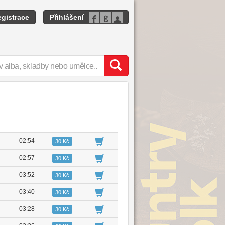
gistrace
Přihlášení
02:54
30 Kč
02:57
30 Kč
03:52
30 Kč
03:40
30 Kč
03:28
30 Kč