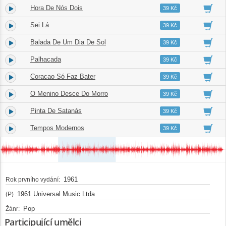
Hora De Nós Dois
5.
02:29
39 Kč
Sei Lá
6.
02:00
39 Kč
Balada De Um Dia De Sol
7.
02:34
39 Kč
Palhacada
8.
02:32
39 Kč
Coracao Só Faz Bater
9.
02:28
39 Kč
O Menino Desce Do Morro
10.
02:49
39 Kč
Pinta De Satanás
11.
02:05
39 Kč
Tempos Modernos
12.
01:57
39 Kč
1961
Rok prvního vydání:
1961 Universal Music Ltda
(P)
Pop
Žánr:
Participující umělci