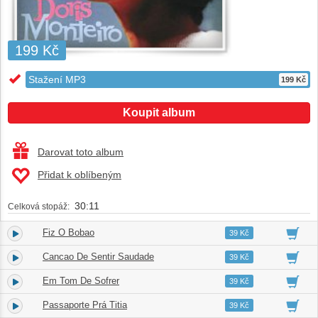
199 Kč
Stažení MP3
199 Kč
Koupit album
Darovat toto album
Přidat k oblíbeným
30:11
Celková stopáž:
Fiz O Bobao
1.
02:11
39 Kč
Cancao De Sentir Saudade
2.
03:37
39 Kč
Em Tom De Sofrer
3.
03:29
39 Kč
Passaporte Prá Titia
4.
02:00
39 Kč