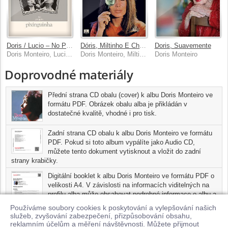
Doris / Lucio – No Projeto Pixinguinha
Dóris, Miltinho E Charme
Doris, Suavemente
Doris Monteiro, Lucio Alves
Doris Monteiro, Miltinho
Doris Monteiro
Doprovodné materiály
Přední strana CD obalu (cover) k albu Doris Monteiro ve
formátu PDF. Obrázek obalu alba je přikládán v
dostatečné kvalitě, vhodné i pro tisk.
Zadní strana CD obalu k albu Doris Monteiro ve formátu
PDF. Pokud si toto album vypálíte jako Audio CD,
můžete tento dokument vytisknout a vložit do zadní
strany krabičky.
Digitální booklet k albu Doris Monteiro ve formátu PDF o
velikosti A4. V závislosti na informacích viditelných na
profilu alba může obsahovat podrobné informace o albu a
jednotlivých skladbách, včetně seznamu participujících
Používáme soubory cookies k poskytování a vylepšování našich
umělců, přesného data a místa nahrání pro každou ze
služeb, zvyšování zabezpečení, přizpůsobování obsahu,
skladeb. Digitální booklet je tisknutelnou variantou profilu alba.
reklamním účelům a měření návštěvnosti. Můžete přijmout