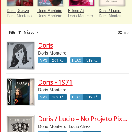
Doris, Suavemente
Doris Monteiro
É Isso Aí
Doris / Lucio – No Projeto Pixinguinha
Doris Monteiro
Doris Monteiro
Doris Monteiro
Doris Monteiro, Lucio Alves
Filtr
Názvu
32
alb
Doris
Doris Monteiro
MP3
269 Kč
FLAC
319 Kč
Doris - 1971
Doris Monteiro
MP3
269 Kč
FLAC
319 Kč
Doris / Lucio – No Projeto Pixinguinha
Doris Monteiro
,
Lucio Alves