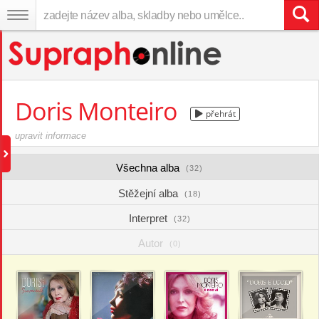
Doris Monteiro
přehrát
upravit informace
Všechna alba
(32)
Stěžejní alba
(18)
Interpret
(32)
Autor
(0)