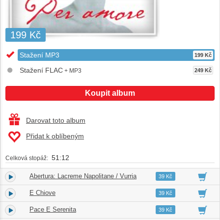
199 Kč
Stažení MP3
199 Kč
Stažení FLAC
+ MP3
249 Kč
Koupit album
Darovat toto album
Přidat k oblíbeným
51:12
Celková stopáž:
Abertura: Lacreme Napolitane / Vurria
1.
05:12
39 Kč
E Chiove
2.
03:51
39 Kč
Pace E Serenita
3.
02:38
39 Kč