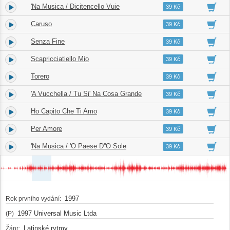
'Na Musica / Dicitencello Vuie
4.
04:44
39 Kč
Caruso
5.
04:54
39 Kč
Senza Fine
6.
05:16
39 Kč
Scapricciatiello Mio
7.
04:02
39 Kč
Torero
8.
03:04
39 Kč
'A Vucchella / Tu Si' Na Cosa Grande
9.
04:45
39 Kč
Ho Capito Che Ti Amo
10.
02:38
39 Kč
Per Amore
11.
04:20
39 Kč
'Na Musica / 'O Paese D''O Sole
12.
05:48
39 Kč
1997
Rok prvního vydání:
1997 Universal Music Ltda
(P)
Latinské rytmy
Žánr: