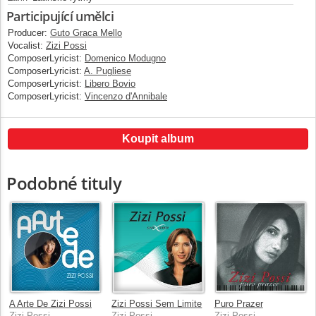
Participující umělci
Producer:
Guto Graca Mello
Vocalist:
Zizi Possi
ComposerLyricist:
Domenico Modugno
ComposerLyricist:
A. Pugliese
ComposerLyricist:
Libero Bovio
ComposerLyricist:
Vincenzo d'Annibale
Koupit album
Podobné tituly
A Arte De Zizi Possi
Zizi Possi Sem Limite
Puro Prazer
Zizi Possi
Zizi Possi
Zizi Possi