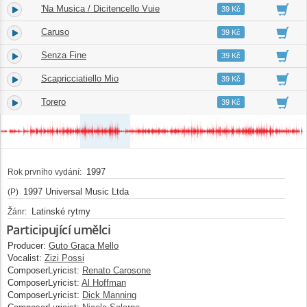
'Na Musica / Dicitencello Vuie
4.
04:44
39 Kč
Caruso
5.
04:54
39 Kč
Senza Fine
6.
05:16
39 Kč
Scapricciatiello Mio
7.
04:02
39 Kč
Torero
8.
03:04
39 Kč
1997
Rok prvního vydání:
1997 Universal Music Ltda
(P)
Latinské rytmy
Žánr:
Participující umělci
Producer:
Guto Graca Mello
Vocalist:
Zizi Possi
ComposerLyricist:
Renato Carosone
ComposerLyricist:
Al Hoffman
ComposerLyricist:
Dick Manning