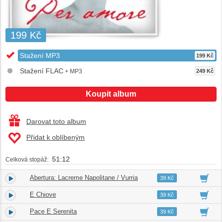
199 Kč
Stažení MP3
199 Kč
Stažení FLAC
+ MP3
249 Kč
Koupit album
Darovat toto album
Přidat k oblíbeným
51:12
Celková stopáž:
Abertura: Lacreme Napolitane / Vurria
1.
05:12
39 Kč
E Chiove
2.
03:51
39 Kč
Pace E Serenita
3.
02:38
39 Kč