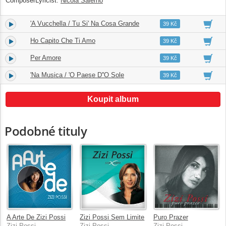
ComposerLyricist:
Nicola Salerno
'A Vucchella / Tu Si' Na Cosa Grande
9.
04:45
39 Kč
Ho Capito Che Ti Amo
10.
02:38
39 Kč
Per Amore
11.
04:20
39 Kč
'Na Musica / 'O Paese D''O Sole
12.
05:48
39 Kč
Koupit album
Podobné tituly
A Arte De Zizi Possi
Zizi Possi Sem Limite
Puro Prazer
Zizi Possi
Zizi Possi
Zizi Possi