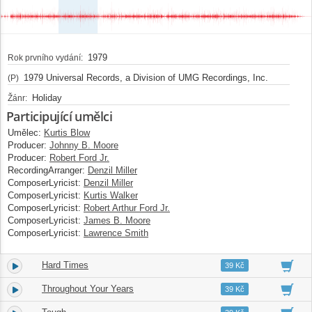
1979
Rok prvního vydání:
1979 Universal Records, a Division of UMG Recordings, Inc.
(P)
Holiday
Žánr:
Participující umělci
Umělec:
Kurtis Blow
Producer:
Johnny B. Moore
Producer:
Robert Ford Jr.
RecordingArranger:
Denzil Miller
ComposerLyricist:
Denzil Miller
ComposerLyricist:
Kurtis Walker
ComposerLyricist:
Robert Arthur Ford Jr.
ComposerLyricist:
James B. Moore
ComposerLyricist:
Lawrence Smith
Hard Times
3.
04:36
39 Kč
Throughout Your Years
4.
05:17
39 Kč