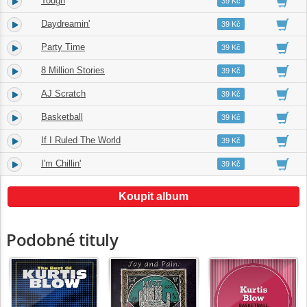
Tough
5.
06:50
39 Kč
Daydreamin'
6.
04:25
39 Kč
Party Time
7.
09:30
39 Kč
8 Million Stories
8.
08:04
39 Kč
AJ Scratch
9.
05:46
39 Kč
Basketball
10.
06:23
39 Kč
If I Ruled The World
11.
07:07
39 Kč
I'm Chillin'
12.
05:27
39 Kč
Koupit album
Podobné tituly