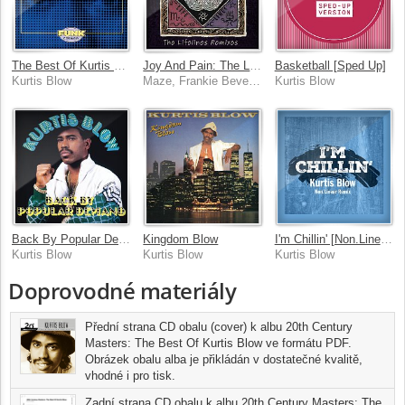
The Best Of Kurtis Blow
Joy And Pain: The Lifelines Remixes
Basketball [Sped Up]
Kurtis Blow
Maze, Frankie Beverly, Kurtis Blow
Kurtis Blow
Back By Popular Demand
Kingdom Blow
I'm Chillin' [Non.Linear Remix]
Kurtis Blow
Kurtis Blow
Kurtis Blow
Doprovodné materiály
Přední strana CD obalu (cover) k albu 20th Century
Masters: The Best Of Kurtis Blow ve formátu PDF.
Obrázek obalu alba je přikládán v dostatečné kvalitě,
vhodné i pro tisk.
Zadní strana CD obalu k albu 20th Century Masters: The