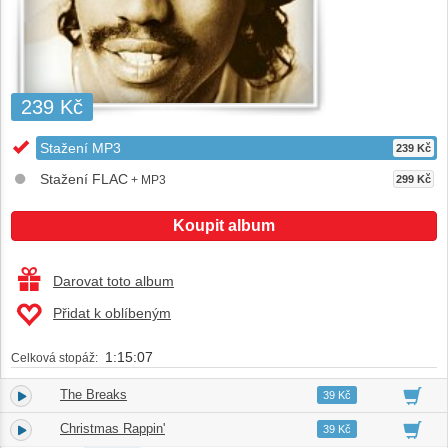
239 Kč
Stažení MP3
239 Kč
Stažení FLAC
+ MP3
299 Kč
Koupit album
Darovat toto album
Přidat k oblíbeným
1:15:07
Celková stopáž:
The Breaks
1.
07:46
39 Kč
Christmas Rappin'
2.
03:56
39 Kč