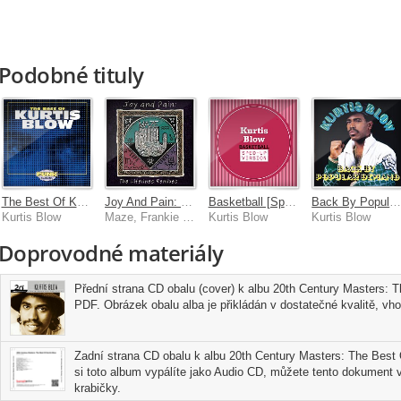
Podobné tituly
The Best Of Kurtis Blow
Joy And Pain: The Lifelines Remixes
Basketball [Sped Up]
Back By Popular Deman
Kurtis Blow
Maze, Frankie Beverly, Kurtis Blow
Kurtis Blow
Kurtis Blow
Doprovodné materiály
Přední strana CD obalu (cover) k albu 20th Century Masters: T
PDF. Obrázek obalu alba je přikládán v dostatečné kvalitě, vhod
Zadní strana CD obalu k albu 20th Century Masters: The Best
si toto album vypálíte jako Audio CD, můžete tento dokument vy
krabičky.