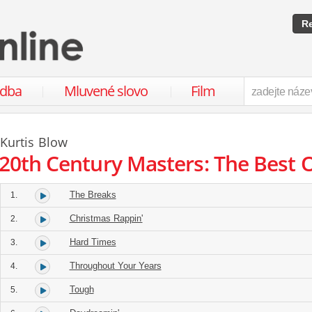
Re
udba
Mluvené slovo
Film
Kurtis Blow
20th Century Masters: The Best O
The Breaks
1.
Christmas Rappin'
2.
Hard Times
3.
Throughout Your Years
4.
Tough
5.