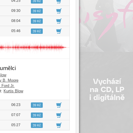
04:25
39 Kč
09:30
39 Kč
08:04
39 Kč
05:46
39 Kč
 umělci
Blow
y B. Moore
 Ford Jr.
t:
Kurtis Blow
06:23
39 Kč
07:07
39 Kč
05:27
39 Kč