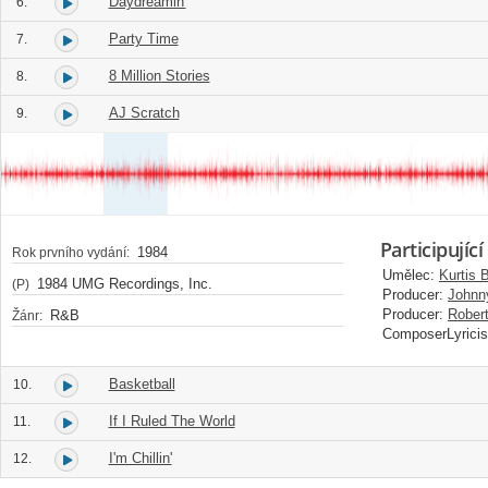
Daydreamin'
6.
Party Time
7.
8 Million Stories
8.
AJ Scratch
9.
Participující
1984
Rok prvního vydání:
Umělec:
Kurtis 
1984 UMG Recordings, Inc.
(P)
Producer:
Johnn
Producer:
Robert
R&B
Žánr:
ComposerLyricis
Basketball
10.
If I Ruled The World
11.
I'm Chillin'
12.