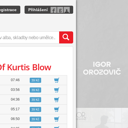
gistrace
Přihlášení
f Kurtis Blow
07:46
39 Kč
03:56
39 Kč
04:36
39 Kč
05:17
39 Kč
06:50
39 Kč