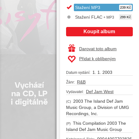
Stažení MP3
239 Kč
Stažení FLAC
+ MP3
299 Kč
Koupit album
Darovat toto album
Přidat k oblíbeným
1. 1. 2003
Datum vydání:
R&B
Žánr:
Def Jam West
Vydavatel:
2003 The Island Def Jam
(C)
Music Group, a Division of UMG
Recordings, Inc.
This Compilation 2003 The
(P)
Island Def Jam Music Group
00044007702826