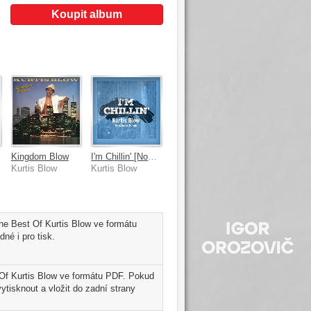
Koupit album
d
Kingdom Blow
I'm Chillin' [Non.Linear Remix]
Kurtis Blow
Kurtis Blow
he Best Of Kurtis Blow ve formátu
né i pro tisk.
 Of Kurtis Blow ve formátu PDF. Pokud
tisknout a vložit do zadní strany