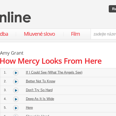
Re
udba
Mluvené slovo
Film
Amy Grant
How Mercy Looks From Here
If I Could See (What The Angels See)
1.
Better Not To Know
2.
Don't Try So Hard
3.
Deep As It Is Wide
4.
Here
5.