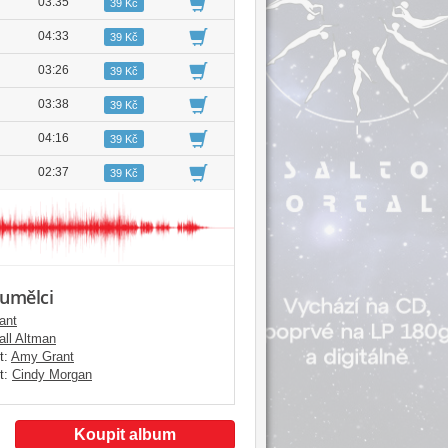
03:35
39 Kč
04:33
39 Kč
03:26
39 Kč
03:38
39 Kč
04:16
39 Kč
02:37
39 Kč
 umělci
ant
all Altman
t:
Amy Grant
t:
Cindy Morgan
Koupit album