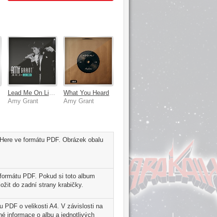
]
Lead Me On Live 1989
What You Heard
Amy Grant
Amy Grant
 Here ve formátu PDF. Obrázek obalu
formátu PDF. Pokud si toto album
ožit do zadní strany krabičky.
 PDF o velikosti A4. V závislosti na
é informace o albu a jednotlivých