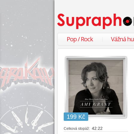
Pop / Rock
Vážná h
199 Kč
42:22
Celková stopáž: