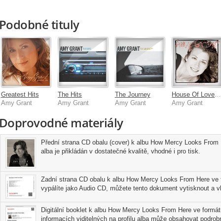
Podobné tituly
Greatest Hits
The Hits
The Journey
House Of Love [Expanded Anniversary Edition
Amy Grant
Amy Grant
Amy Grant
Amy Grant
Doprovodné materiály
Přední strana CD obalu (cover) k albu How Mercy Looks From
alba je přikládán v dostatečné kvalitě, vhodné i pro tisk.
Zadní strana CD obalu k albu How Mercy Looks From Here ve 
vypálíte jako Audio CD, můžete tento dokument vytisknout a vl
Digitální booklet k albu How Mercy Looks From Here ve formátu
informacích viditelných na profilu alba může obsahovat podrobn