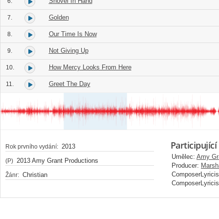
Shovel In Hand
6.
Golden
7.
Our Time Is Now
8.
Not Giving Up
9.
How Mercy Looks From Here
10.
Greet The Day
11.
Participující
2013
Rok prvního vydání:
Umělec:
Amy Gr
2013 Amy Grant Productions
(P)
Producer:
Marsh
ComposerLyricis
Christian
Žánr:
ComposerLyricis