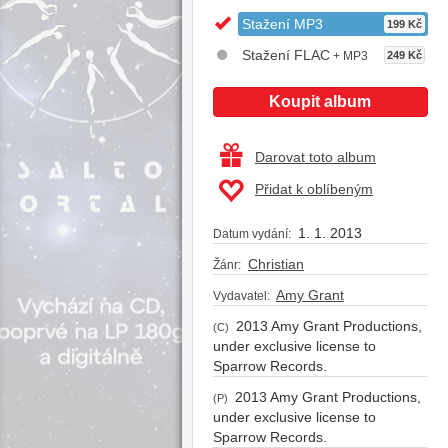
Stažení MP3
199 Kč
Stažení FLAC
+ MP3
249 Kč
Koupit album
Darovat toto album
Přidat k oblíbeným
1. 1. 2013
Datum vydání:
Christian
Žánr:
Amy Grant
Vydavatel:
2013 Amy Grant Productions,
(C)
under exclusive license to
Sparrow Records.
2013 Amy Grant Productions,
(P)
under exclusive license to
Sparrow Records.