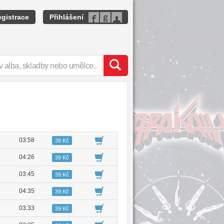
gistrace
Přihlášení
03:58
39 Kč
04:26
39 Kč
03:45
39 Kč
04:35
39 Kč
03:33
39 Kč