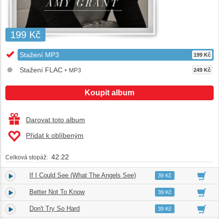
199 Kč
Stažení MP3
199 Kč
Stažení FLAC
+ MP3
249 Kč
Koupit album
Darovat toto album
Přidat k oblíbeným
42:22
Celková stopáž:
If I Could See (What The Angels See)
1.
03:58
39 Kč
Better Not To Know
2.
04:26
39 Kč
Don't Try So Hard
3.
03:45
39 Kč