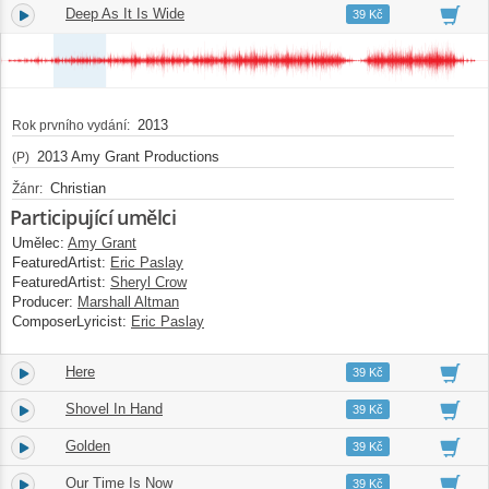
Deep As It Is Wide
4.
04:35
39 Kč
2013
Rok prvního vydání:
2013 Amy Grant Productions
(P)
Christian
Žánr:
Participující umělci
Umělec:
Amy Grant
FeaturedArtist:
Eric Paslay
FeaturedArtist:
Sheryl Crow
Producer:
Marshall Altman
ComposerLyricist:
Eric Paslay
Here
5.
03:33
39 Kč
Shovel In Hand
6.
03:35
39 Kč
Golden
7.
04:33
39 Kč
Our Time Is Now
8.
03:26
39 Kč