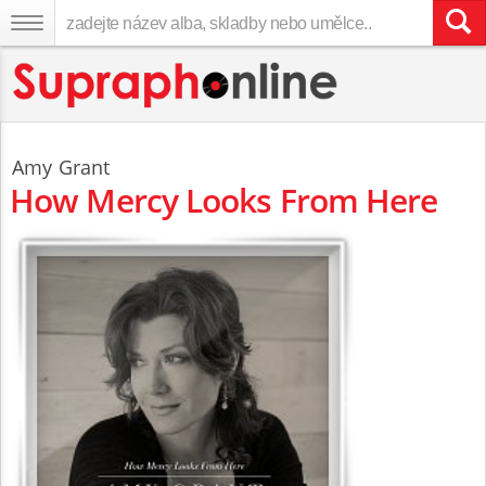
Amy Grant
How Mercy Looks From Here