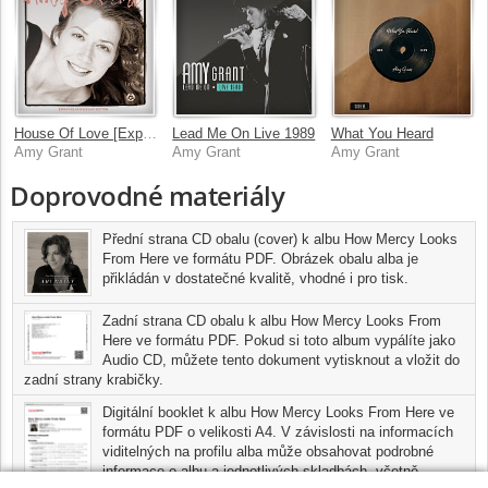
House Of Love [Expanded Anniversary Edition]
Lead Me On Live 1989
What You Heard
Amy Grant
Amy Grant
Amy Grant
Doprovodné materiály
Přední strana CD obalu (cover) k albu How Mercy Looks
From Here ve formátu PDF. Obrázek obalu alba je
přikládán v dostatečné kvalitě, vhodné i pro tisk.
Zadní strana CD obalu k albu How Mercy Looks From
Here ve formátu PDF. Pokud si toto album vypálíte jako
Audio CD, můžete tento dokument vytisknout a vložit do
zadní strany krabičky.
Digitální booklet k albu How Mercy Looks From Here ve
formátu PDF o velikosti A4. V závislosti na informacích
viditelných na profilu alba může obsahovat podrobné
informace o albu a jednotlivých skladbách, včetně