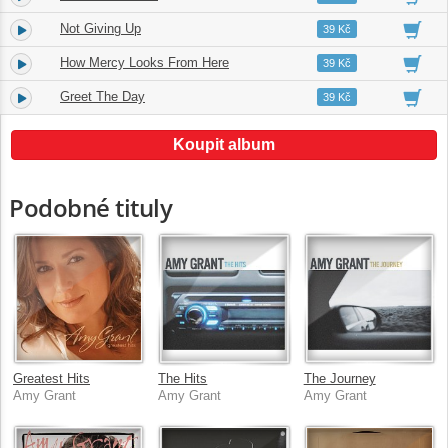
Not Giving Up
9.
03:38
39 Kč
How Mercy Looks From Here
10.
04:16
39 Kč
Greet The Day
11.
02:37
39 Kč
Koupit album
Podobné tituly
Greatest Hits
The Hits
The Journey
Amy Grant
Amy Grant
Amy Grant