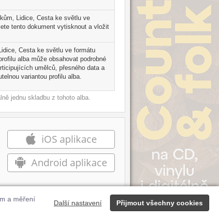
ílo zahrnuje mj. orchestrální
á díla komorní. Vokální hudba je
kům, Lidice, Cesta ke světlu ve
m smíšených sborů Madrigaly na slova
ete tento dokument vytisknout a vložit
ice" vznikl v r. 1945 a nese dedikaci
aplněný bolestí a soucitem i
Lidice, Cesta ke světlu ve formátu
dbu provedlo poprvé Pěvecké
 profilu alba může obsahovat podrobné
Dramatická freska "Cesta ke světlu"
ticipujících umělců, přesného data a
svým humanistickým zaměřením a
telnou variantou profilu alba.
 tichem naplněné temné noci a v ní
ěšných až k závěrečnému pozitivnímu
ně jednu skladbu z tohoto alba.
ežalem (tenor) a Petrem Haničincem
iOS aplikace
Android aplikace
ům a měření
Další nastavení
Přijmout všechny cookies