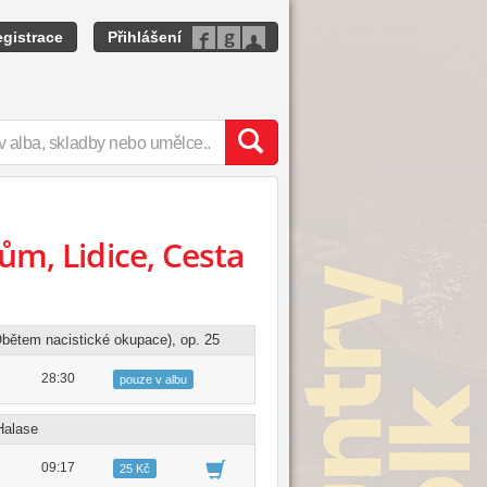
gistrace
Přihlášení
ům, Lidice, Cesta
Obětem nacistické okupace), op. 25
28:30
pouze v albu
Halase
09:17
25 Kč