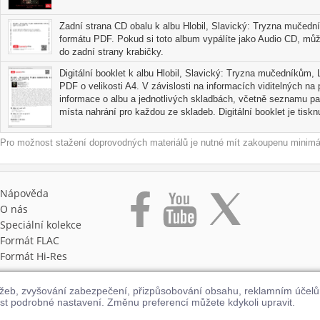
dovršil na mistrovské škole pražské konzervatoře u Josefa Suka. Jeho d
Moravské taneční fantazie, Rapsodické variace, čtyři symfoniety a četn
Zadní strana CD obalu k albu Hlobil, Slavický: Tryzna mučední
reprezentována mj. díly "Zpěv rodné země" pro tenor a klavír a cykle
formátu PDF. Pokud si toto album vypálíte jako Audio CD, můž
do zadní strany krabičky.
lidové poezie. Dvojsbor pro mužské hlasy na slova Františka Halase "Lid
"Památce lidických mučedníků". Jde o velký a vypjatý hudební obraz, n
Digitální booklet k albu Hlobil, Slavický: Tryzna mučedníkům, 
dramatickým vzruchem, hněvem a vědomím spravedlivé odplaty. Skla
PDF o velikosti A4. V závislosti na informacích viditelných na
sdružení pražských učitelů se sbormistrem Janem Kasalem 3. 2. 1961. 
informace o albu a jednotlivých skladbách, včetně seznamu par
vznikla v r. 1980 na báseň Jiřího Mahena, která skladatele zaujala 
místa nahrání pro každou ze skladeb. Digitální booklet je tisknu
obsahem. Mohutně vygradované dílo se klene od atmosféry zlověstným
opuštěného trpícího člověka přes chvíle rostoucích pochyb i hlasů út
Pro možnost stažení doprovodných materiálů je nutné mít zakoupenu minimál
vyznění. Poprvé byla provedena 13. 3. 1983
mužskou složkou Kühnova smíšeného sboru se sólisty Vladimírem Dol
(recitace) za řízení Pavla Kühna.
Nápověda
Jan Ledeč
O nás
Speciální kolekce
Formát FLAC
Formát Hi‑Res
užeb, zvyšování zabezpečení, přizpůsobování obsahu, reklamním účel
st podrobné nastavení. Změnu preferencí můžete kdykoli upravit.