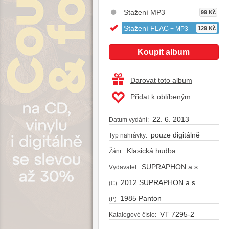
Stažení MP3
99 Kč
Stažení FLAC
+ MP3
129 Kč
Koupit album
Darovat toto album
Přidat k oblíbeným
22. 6. 2013
Datum vydání:
pouze digitálně
Typ nahrávky:
Klasická hudba
Žánr:
SUPRAPHON a.s.
Vydavatel:
2012 SUPRAPHON a.s.
(C)
1985 Panton
(P)
VT 7295-2
Katalogové číslo: