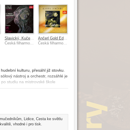
Slavický, Kučera: Symfonieta č. 3, Spartakus
Ančerl Gold Edition 11. Kabeláč: Mysterium času, Hamletovská improvizace - Hanuš: Koncertantní symfonie
Česká filharmonie, Libor Pešek
Česká filharmonie, Karel Ančerl
hudební kulturu, přesáhl již stovku.
ólový nástroj a orchestr, rozsáhlé je
el po studiu na mistrovské škole
, v dobách druhé světové války jeho
reprezentativním dílem z toho
 v prvé polovině r. 1945. Je
běť - život. Rozměrná jednovětá
ní části, smutečního a katartického
ba měla premiéru na koncertech
a mučedníkům, Lidice, Cesta ke světlu
alitě, vhodné i pro tisk.
kantského rodu. Studia skladby