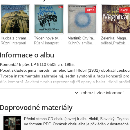
akce
akce
Hudba z chrámu sv.Jakuba v Praze
Týden nové tvorby 1984 Seidel, Slavický, Sluka
Martinů: Otvírání studánek, Legenda z dýmu bramborové nati, Mikeš z hor
Zelenka: Magnificat, Žalm 129, Litanie Omnium Sanctorum, Salve Regina
Různí interpreti
Různí interpreti
Kühnův smíšený sbor, Pavel Kühn
sólisté,Pražský komorní orchestr /PKO//Pavel Kühn
Informace o albu
Komentář k pův. LP 8110 0508 z r. 1985:
Počet skladeb, jimiž národní umělec Emil Hlobil (1901) obohatil českou 
Tvorba instrumentální zahrnuje mj. sedm symfonií a řadu koncertů pro s
dílo komorní. Jevištní tvorbu reprezentují tři opery a balet. Hlobil proš
pražské konzervatoře u Josefa Suka vlivy konstruktivismu a motorismu
zobrazit více informací
výraz zvroucněl a stal se rozmanitějším. "Tryzna mučedníkům" je jeho 
období. Byla napsána ve skice v r. 1944, instrumentace byla dokončena
Doprovodné materiály
věnována památce těch, kdo bojovali beze zbraně a přinesli největší o
skladba má charakter symfonické fresky, ba celé symfonie. Pomalé kraj
charakteru, obklopují část střední, zápasivou bojovým napětím. Sklad
Přední strana CD obalu (cover) k albu Hlobil, Slavický: Tryzn
České filharmonie 22. a 23. 11 1945.
ve formátu PDF. Obrázek obalu alba je přikládán v dostatečné kv
Zasloužilý umělec Klement Slavický (1910) pochází z moravského muzi