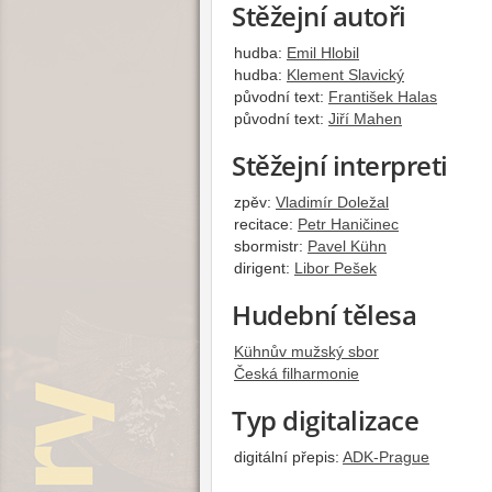
Stěžejní autoři
hudba:
Emil Hlobil
hudba:
Klement Slavický
původní text:
František Halas
původní text:
Jiří Mahen
Stěžejní interpreti
zpěv:
Vladimír Doležal
recitace:
Petr Haničinec
sbormistr:
Pavel Kühn
dirigent:
Libor Pešek
Hudební tělesa
Kühnův mužský sbor
Česká filharmonie
Typ digitalizace
digitální přepis:
ADK-Prague