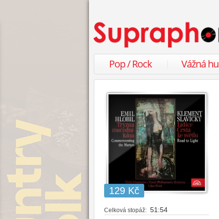
Pop / Rock
Vážná h
129 Kč
51:54
Celková stopáž: