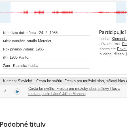
Participující
24. 2. 1985
Nahrávka dokončena:
hudba:
Klement 
studio Motorlet
Místo nahrání:
původní text:
Fr
sbormistr:
Pavel
1985
Rok prvního vydání:
hudební těleso:
1985 Panton
(P)
Klasická hudba
Žánr:
Klement Slavický – Cesta ke světlu. Freska pro mužský sbor, sólový hlas a
Cesta ke světlu. Freska pro mužský sbor, sólový hlas a
3.
recitaci podle básně Jiřího Mahena
Podobné tituly