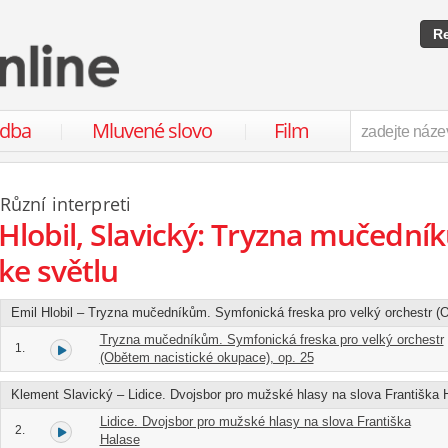
Re
udba
Mluvené slovo
Film
Různí interpreti
Hlobil, Slavický: Tryzna mučedník
ke světlu
Emil Hlobil – Tryzna mučedníkům. Symfonická freska pro velký orchestr (
Tryzna mučedníkům. Symfonická freska pro velký orchestr
1.
(Obětem nacistické okupace), op. 25
Klement Slavický – Lidice. Dvojsbor pro mužské hlasy na slova Františka 
Lidice. Dvojsbor pro mužské hlasy na slova Františka
2.
Halase