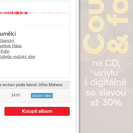
 umělci
Slavický
antišek Halas
 Kühn
Kühnův mužský sbor
 recitaci podle básně Jiřího Mahena
14:07
pouze v albu
Koupit album