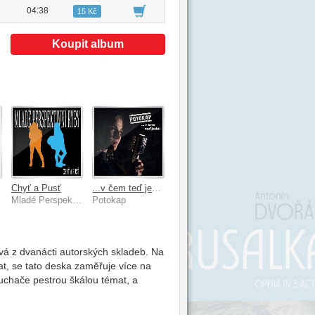
04:38
15 Kč
Koupit album
Chyť a Pusť
...v čem teď jedu!
ou
Mladé Perspektivní Ryby
Potokap
vá z dvanácti autorských skladeb. Na
t, se tato deska zaměřuje více na
luchače pestrou škálou témat, a