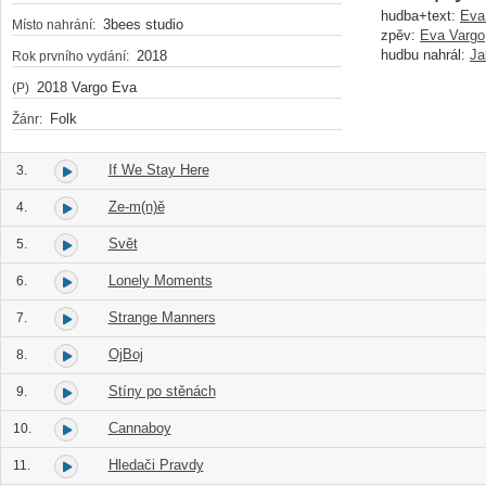
hudba+text:
Eva
3bees studio
Místo nahrání:
zpěv:
Eva Vargo
hudbu nahrál:
Ja
2018
Rok prvního vydání:
2018 Vargo Eva
(P)
Folk
Žánr:
If We Stay Here
3.
Ze-m(n)ě
4.
Svět
5.
Lonely Moments
6.
Strange Manners
7.
OjBoj
8.
Stíny po stěnách
9.
Cannaboy
10.
Hledači Pravdy
11.