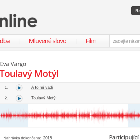
Re
udba
Mluvené slovo
Film
Eva Vargo
Toulavý Motýl
A to mi vadí
1.
Toulavý Motýl
2.
Participující
2018
Nahrávka dokončena: