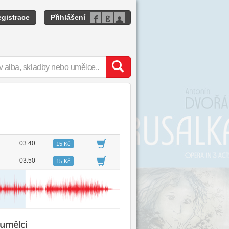
gistrace
Přihlášení
03:40
15 Kč
03:50
15 Kč
 umělci