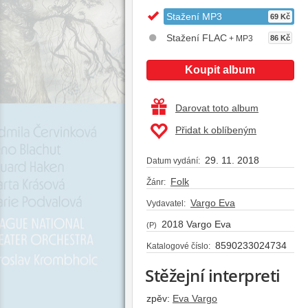
Stažení MP3
69 Kč
Stažení FLAC
+ MP3
86 Kč
Koupit album
Darovat toto album
Přidat k oblíbeným
29. 11. 2018
Datum vydání:
Folk
Žánr:
Vargo Eva
Vydavatel:
2018 Vargo Eva
(P)
8590233024734
Katalogové číslo:
Stěžejní interpreti
zpěv:
Eva Vargo