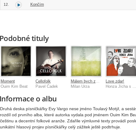
Končím
12.
Podobné tituly
Moment
Cellofolk
Málem bych zapomněl...
Love zdar!
Ouim Kim Beat
Pavel Čadek
Milan Urza
Honza Jícha s kapel
Informace o albu
Druhá deska písničkářky Evy Vargo nese jméno Toulavý Motýl, a sestá
rozdíl od prvního alba, které autorka vydala pod jménem Ouim Kim Bea
češtinu a decentní folkové aranže. Zdařile výmluvné texty provádí pos
unikátní hlasový projev písničkářky celý zážitek ještě podtrhuje.