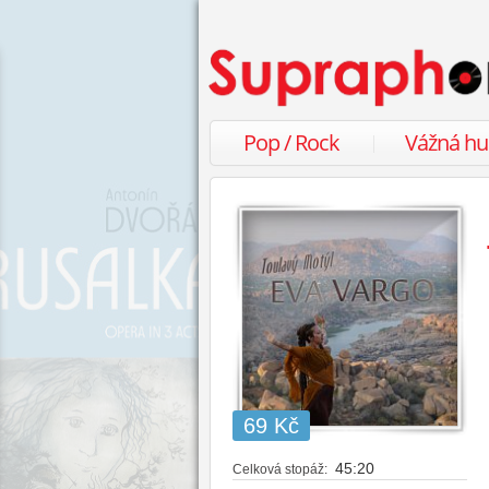
Pop / Rock
Vážná h
69 Kč
45:20
Celková stopáž: