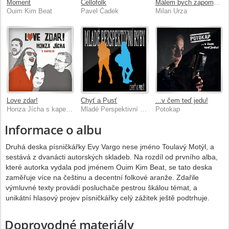
Moment
Cellofolk
Málem bych zapomněl...
Ouim Kim Beat
Pavel Čadek
Milan Urza
Love zdar!
Chyť a Pusť
...v čem teď jedu!
Honza Jícha s kapelou
Mladé Perspektivní Ryby
Potokap
Informace o albu
Druhá deska písničkářky Evy Vargo nese jméno Toulavý Motýl, a
sestává z dvanácti autorských skladeb. Na rozdíl od prvního alba,
které autorka vydala pod jménem Ouim Kim Beat, se tato deska
zaměřuje více na češtinu a decentní folkové aranže. Zdařile
výmluvné texty provádí posluchače pestrou škálou témat, a
unikátní hlasový projev písničkářky celý zážitek ještě podtrhuje.
Doprovodné materiály