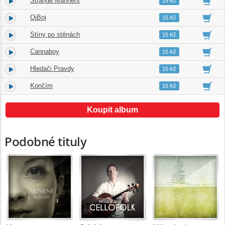
Strange Manners
7.
03:39
15 Kč
OjBoj
8.
02:57
15 Kč
Stíny po stěnách
9.
03:24
15 Kč
Cannaboy
10.
04:09
15 Kč
Hledači Pravdy
11.
04:10
15 Kč
Končím
12.
04:38
15 Kč
Koupit album
Podobné tituly