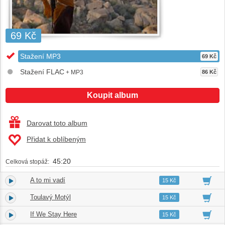
69 Kč
Stažení MP3
69 Kč
Stažení FLAC
+ MP3
86 Kč
Koupit album
Darovat toto album
Přidat k oblíbeným
45:20
Celková stopáž:
A to mi vadí
1.
03:40
15 Kč
Toulavý Motýl
2.
03:50
15 Kč
If We Stay Here
3.
03:38
15 Kč