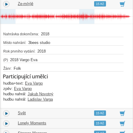
Ze-m(n)ě
4.
04:18
15 Kč
2018
Nahrávka dokončena:
3bees studio
Místo nahrání:
2018
Rok prvního vydání:
2018 Vargo Eva
(P)
Folk
Žánr:
Participující umělci
hudba+text:
Eva Vargo
zpěv:
Eva Vargo
hudbu nahrál:
Jakub Novotný
hudbu nahrál:
Ladislav Varga
Svět
5.
02:54
15 Kč
Lonely Moments
6.
04:03
15 Kč