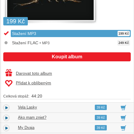
199 Kč
Stažení MP3
199 Kč
Stažení FLAC
+ MP3
249 Kč
Koupit album
Darovat toto album
Přidat k oblíbeným
44:20
Celková stopáž:
Vela Lasky
1.
03:13
39 Kč
Ako mam zniet?
2.
02:37
39 Kč
My Dvaja
3.
03:47
39 Kč