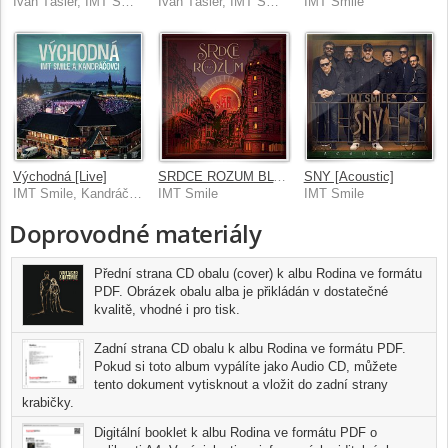
Ivan Tásler, IMT Smile
Ivan Tásler, IMT Smile
IMT Smile
Východná [Live]
SRDCE ROZUM BLVD
SNY [Acoustic]
IMT Smile, Kandráčovci
IMT Smile
IMT Smile
Doprovodné materiály
Přední strana CD obalu (cover) k albu Rodina ve formátu
PDF. Obrázek obalu alba je přikládán v dostatečné
kvalitě, vhodné i pro tisk.
Zadní strana CD obalu k albu Rodina ve formátu PDF.
Pokud si toto album vypálíte jako Audio CD, můžete
tento dokument vytisknout a vložit do zadní strany
krabičky.
Digitální booklet k albu Rodina ve formátu PDF o