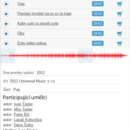
Viac
4.
05:07
39 Kč
Prestan mysliet na to co ta trapi
5.
03:06
39 Kč
Keby som ja stvoril svet
6.
05:31
39 Kč
Oko
7.
04:08
39 Kč
Este jeden pokus
8.
04:15
39 Kč
2012
Rok prvního vydání:
2012 Universal Music s.r.o.
(P)
Pop
Žánr:
Participující umělci
autor:
Ivan Tásler
autor:
Miro Tasler
autor:
Peter Bič
autor:
Lukáš Kolivoška
autor:
Dano Šoltis