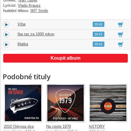
Umělec:
Ivan Tásler
Lyricist:
Vlado Krausz
hudební těleso:
IMT Smile
Vrba
9.
03:27
39 Kč
Iba raz za 1000 rokov
10.
05:02
39 Kč
Matka
11.
04:07
39 Kč
Koupit album
Podobné tituly
2010 Odysea dva
Na ceste 1979
hiSTORY