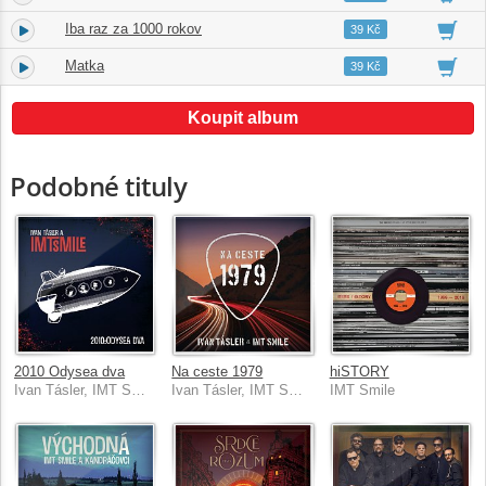
Iba raz za 1000 rokov
10.
05:02
39 Kč
Matka
11.
04:07
39 Kč
Koupit album
Podobné tituly
2010 Odysea dva
Na ceste 1979
hiSTORY
Ivan Tásler, IMT Smile
Ivan Tásler, IMT Smile
IMT Smile