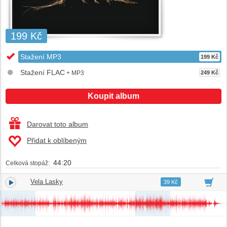
199 Kč
Stažení MP3
199 Kč
Stažení FLAC
+ MP3
249 Kč
Koupit album
Darovat toto album
Přidat k oblíbeným
44:20
Celková stopáž:
Vela Lasky
1.
03:13
39 Kč