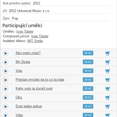
2012
Rok prvního vydání:
2012 Universal Music s.r.o.
(P)
Pop
Žánr:
Participující umělci
Umělec:
Ivan Tásler
ComposerLyricist:
Ivan Tásler
hudební těleso:
IMT Smile
Ako mam zniet?
2.
02:37
39 Kč
My Dvaja
3.
03:47
39 Kč
Viac
4.
05:07
39 Kč
Prestan mysliet na to co ta trapi
5.
03:06
39 Kč
Keby som ja stvoril svet
6.
05:31
39 Kč
Oko
7.
04:08
39 Kč
Este jeden pokus
8.
04:15
39 Kč
Vrba
9.
03:27
39 Kč