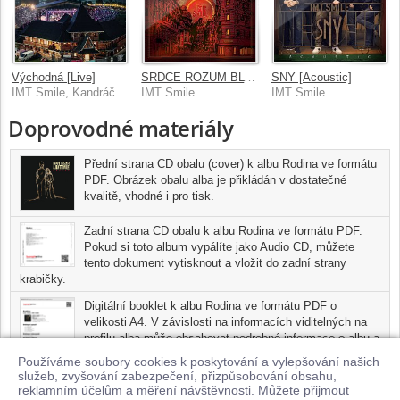
Východná [Live]
SRDCE ROZUM BLVD
SNY [Acoustic]
IMT Smile, Kandráčovci
IMT Smile
IMT Smile
Doprovodné materiály
Přední strana CD obalu (cover) k albu Rodina ve formátu
PDF. Obrázek obalu alba je přikládán v dostatečné
kvalitě, vhodné i pro tisk.
Zadní strana CD obalu k albu Rodina ve formátu PDF.
Pokud si toto album vypálíte jako Audio CD, můžete
tento dokument vytisknout a vložit do zadní strany
krabičky.
Digitální booklet k albu Rodina ve formátu PDF o
velikosti A4. V závislosti na informacích viditelných na
profilu alba může obsahovat podrobné informace o albu a
jednotlivých skladbách, včetně seznamu participujících
Používáme soubory cookies k poskytování a vylepšování našich
umělců, přesného data a místa nahrání pro každou ze
služeb, zvyšování zabezpečení, přizpůsobování obsahu,
skladeb. Digitální booklet je tisknutelnou variantou profilu alba.
reklamním účelům a měření návštěvnosti. Můžete přijmout