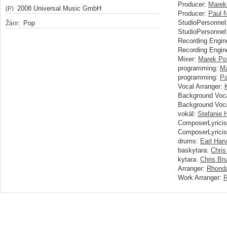
Producer:
Marek
2008 Universal Music GmbH
(P)
Producer:
Paul 
StudioPersonnel
Pop
Žánr:
StudioPersonnel
Recording Engin
Recording Engin
Mixer:
Marek Po
programming:
Ma
programming:
Pa
Vocal Arranger:
Background Voca
Background Voca
vokál:
Stefanie
ComposerLyricis
ComposerLyricis
drums:
Earl Harv
baskytara:
Chris
kytara:
Chris Br
Arranger:
Rhond
Work Arranger:
R