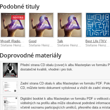
Podobné tituly
novinka
Myself (Radio Version)
Good
Talk
Best Life [TKVR! Rework]
Stefanie Heinzmann
Stefanie Heinzmann
Stefanie Heinzmann
Stefanie Heinzmann, Takeover! Ensemble
Doprovodné materiály
Přední strana CD obalu (cover) k albu Masterplan ve formátu P
dostatečné kvalitě, vhodné i pro tisk.
Zadní strana CD obalu k albu Masterplan ve formátu PDF. Poku
CD, můžete tento dokument vytisknout a vložit do zadní strany
Digitální booklet k albu Masterplan ve formátu PDF o velikosti 
viditelných na profilu alba může obsahovat podrobné informace
včetně seznamu participujících umělců, přesného data a místa