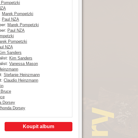
 Pompetzki
NZA
:
Marek Pompetzki
:
Paul NZA
eer:
Marek Pompetzki
eer:
Paul NZA
mpetzki
rek Pompetzki
ul NZA
Kim Sanders
list:
Kim Sanders
list:
Vanessa Mason
 Heinzmann
t:
Stefanie Heinzmann
t:
Claudio Heinzmann
in
 Bruce
uce
a Dorsey
honda Dorsey
Koupit album