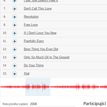
I Bet She Doesn't Feel It
6.
Don't Call This Love
7.
Revolution
8.
Free Love
9.
If I Don't Love You Now
10.
Painfully Easy
11.
Best Thing You Ever Did
12.
Only So Much Oil In The Ground
13.
Do Your Thing
14.
Xtal
15.
Participující
2008
Rok prvního vydání: