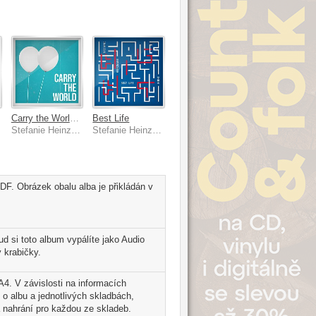
Carry the World [Radio Mix]
Best Life
Stefanie Heinzmann
Stefanie Heinzmann, Hight
DF. Obrázek obalu alba je přikládán v
d si toto album vypálíte jako Audio
 krabičky.
A4. V závislosti na informacích
 o albu a jednotlivých skladbách,
 nahrání pro každou ze skladeb.