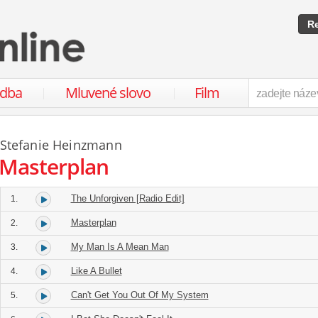
Re
udba
Mluvené slovo
Film
Stefanie Heinzmann
Masterplan
The Unforgiven [Radio Edit]
1.
Masterplan
2.
My Man Is A Mean Man
3.
Like A Bullet
4.
Can't Get You Out Of My System
5.