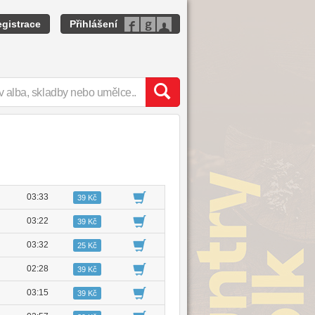
gistrace
Přihlášení
03:33
39 Kč
03:22
39 Kč
03:32
25 Kč
02:28
39 Kč
03:15
39 Kč