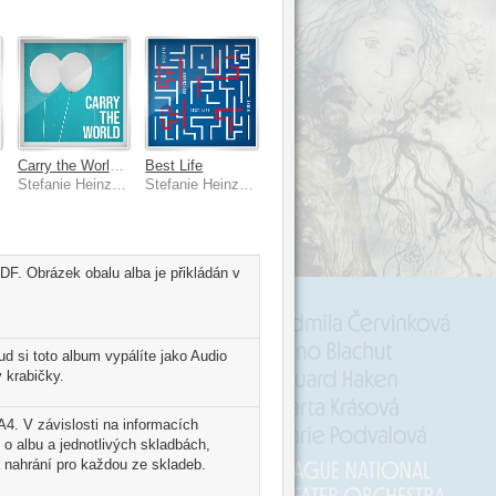
Carry the World [Radio Mix]
Best Life
Stefanie Heinzmann
Stefanie Heinzmann, Hight
DF. Obrázek obalu alba je přikládán v
d si toto album vypálíte jako Audio
 krabičky.
A4. V závislosti na informacích
 o albu a jednotlivých skladbách,
 nahrání pro každou ze skladeb.