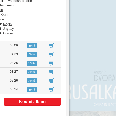
list:
Vanessa Mason
 Heinzmann
in
 Bruce
uce
t:
Negin
t:
JayJay
t:
Goldie
03:06
39 Kč
04:39
39 Kč
03:25
39 Kč
03:27
39 Kč
02:26
39 Kč
03:14
39 Kč
Koupit album