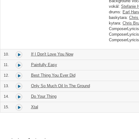
Background Voca
vokál:
Stefanie
drums:
Earl Harv
baskytara:
Chris
kytara:
Chris Br
ComposerLyricis
ComposerLyricis
ComposerLyricis
If I Don't Love You Now
10.
Painfully Easy
11.
Best Thing You Ever Did
12.
Only So Much Oil In The Ground
13.
Do Your Thing
14.
Xtal
15.