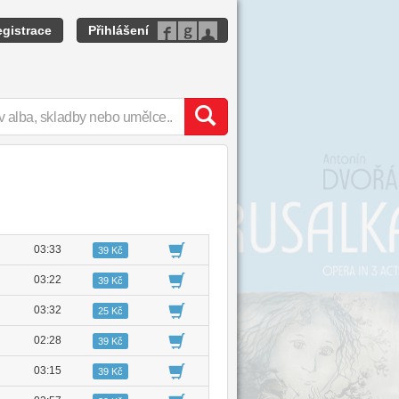
gistrace
Přihlášení
03:33
39 Kč
03:22
39 Kč
03:32
25 Kč
02:28
39 Kč
03:15
39 Kč