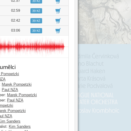
02:57
39 Kč
02:59
39 Kč
02:42
39 Kč
03:06
39 Kč
 umělci
 Pompetzki
NZA
:
Marek Pompetzki
:
Paul NZA
eer:
Marek Pompetzki
eer:
Paul NZA
mpetzki
rek Pompetzki
ul NZA
Kim Sanders
list:
Kim Sanders