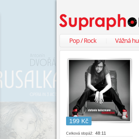
Pop / Rock
Vážná h
199 Kč
48:11
Celková stopáž: