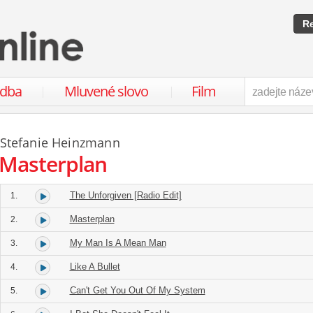
Re
udba
Mluvené slovo
Film
Stefanie Heinzmann
Masterplan
The Unforgiven [Radio Edit]
1.
Masterplan
2.
My Man Is A Mean Man
3.
Like A Bullet
4.
Can't Get You Out Of My System
5.