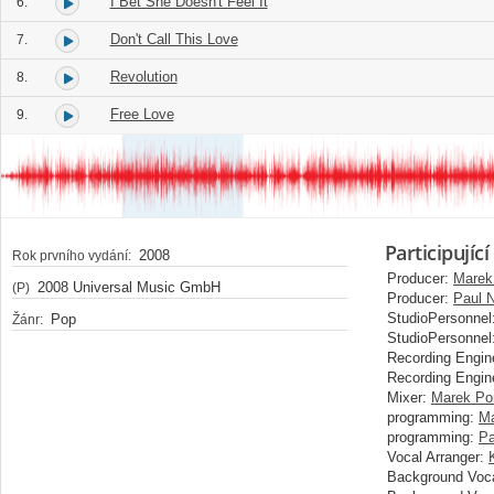
I Bet She Doesn't Feel It
6.
Don't Call This Love
7.
Revolution
8.
Free Love
9.
Participující
2008
Rok prvního vydání:
Producer:
Marek
2008 Universal Music GmbH
(P)
Producer:
Paul 
StudioPersonnel
Pop
Žánr:
StudioPersonnel
Recording Engin
Recording Engin
Mixer:
Marek Po
programming:
Ma
programming:
Pa
Vocal Arranger:
Background Voca