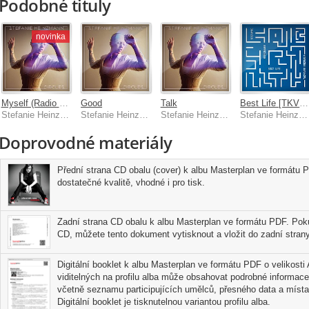
Podobné tituly
novinka
Myself (Radio Version)
Good
Talk
Best Life [TKVR! Rework]
Stefanie Heinzmann
Stefanie Heinzmann
Stefanie Heinzmann
Stefanie Heinzmann, Takeover! Ensemble
Doprovodné materiály
Přední strana CD obalu (cover) k albu Masterplan ve formátu P
dostatečné kvalitě, vhodné i pro tisk.
Zadní strana CD obalu k albu Masterplan ve formátu PDF. Poku
CD, můžete tento dokument vytisknout a vložit do zadní strany
Digitální booklet k albu Masterplan ve formátu PDF o velikosti 
viditelných na profilu alba může obsahovat podrobné informace
včetně seznamu participujících umělců, přesného data a místa
Digitální booklet je tisknutelnou variantou profilu alba.