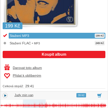
199 Kč
Stažení MP3
199 Kč
Stažení FLAC
+ MP3
249 Kč
Koupit album
Darovat toto album
Přidat k oblíbeným
29:41
Celková stopáž:
Judy min van
1.
02:21
39 Kč