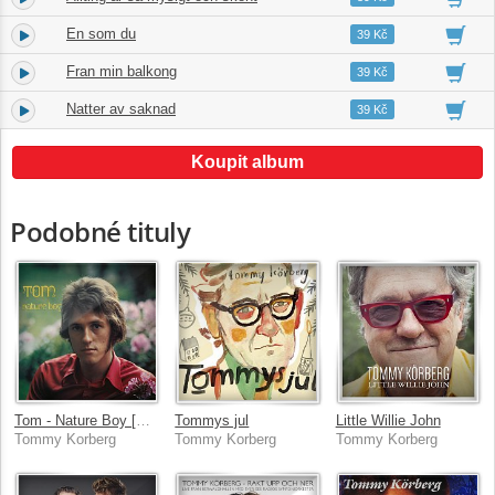
En som du
8.
02:51
39 Kč
Fran min balkong
9.
02:50
39 Kč
Natter av saknad
10.
03:15
39 Kč
Koupit album
Podobné tituly
Tom - Nature Boy [Remastered 2011]
Tommys jul
Little Willie John
Tommy Korberg
Tommy Korberg
Tommy Korberg