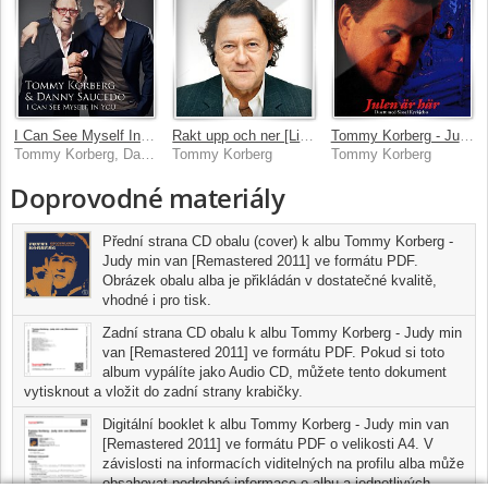
I Can See Myself In You
Rakt upp och ner [Live In Stockholm / 2007]
Tommy Korberg - Julen ar har
Tommy Korberg, Danny Saucedo
Tommy Korberg
Tommy Korberg
Doprovodné materiály
Přední strana CD obalu (cover) k albu Tommy Korberg -
Judy min van [Remastered 2011] ve formátu PDF.
Obrázek obalu alba je přikládán v dostatečné kvalitě,
vhodné i pro tisk.
Zadní strana CD obalu k albu Tommy Korberg - Judy min
van [Remastered 2011] ve formátu PDF. Pokud si toto
album vypálíte jako Audio CD, můžete tento dokument
vytisknout a vložit do zadní strany krabičky.
Digitální booklet k albu Tommy Korberg - Judy min van
[Remastered 2011] ve formátu PDF o velikosti A4. V
závislosti na informacích viditelných na profilu alba může
obsahovat podrobné informace o albu a jednotlivých