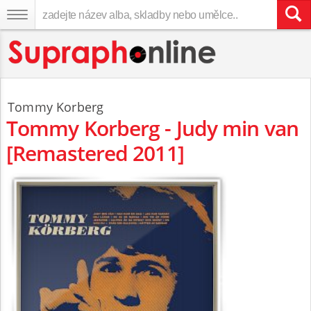
Tommy Korberg
Tommy Korberg - Judy min van
[Remastered 2011]