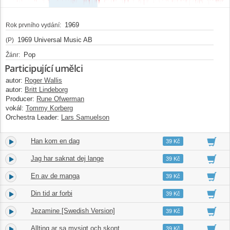
1969
Rok prvního vydání:
1969 Universal Music AB
(P)
Pop
Žánr:
Participující umělci
autor:
Roger Wallis
autor:
Britt Lindeborg
Producer:
Rune Ofwerman
vokál:
Tommy Korberg
Orchestra Leader:
Lars Samuelson
Han kom en dag
2.
03:08
39 Kč
Jag har saknat dej lange
3.
02:11
39 Kč
En av de manga
4.
03:55
39 Kč
Din tid ar forbi
5.
02:57
39 Kč
Jezamine [Swedish Version]
6.
03:16
39 Kč
Allting ar sa mysigt och skont
7.
02:57
39 Kč