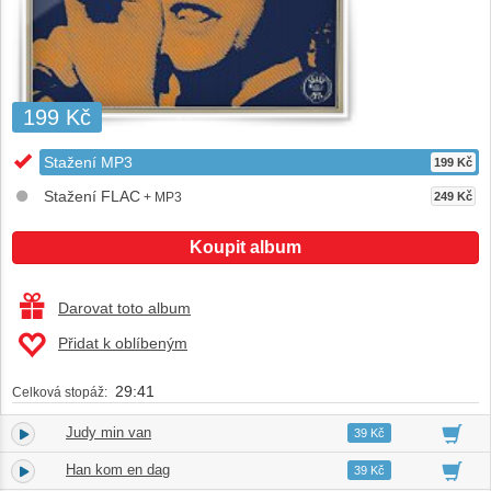
199 Kč
Stažení MP3
199 Kč
Stažení FLAC
+ MP3
249 Kč
Koupit album
Darovat toto album
Přidat k oblíbeným
29:41
Celková stopáž:
Judy min van
1.
02:21
39 Kč
Han kom en dag
2.
03:08
39 Kč