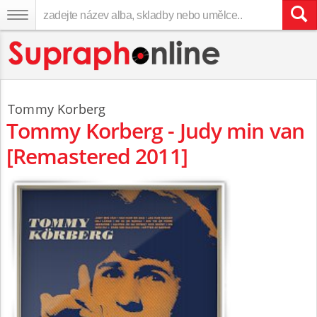
Tommy Korberg
Tommy Korberg - Judy min van
[Remastered 2011]