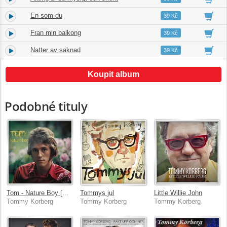
En som du
8.
02:51
39 Kč
Fran min balkong
9.
02:50
39 Kč
Natter av saknad
10.
03:15
39 Kč
Koupit album
Podobné tituly
Tom - Nature Boy [Remastered 2011]
Tommys jul
Little Willie John
Tommy Korberg
Tommy Korberg
Tommy Korberg