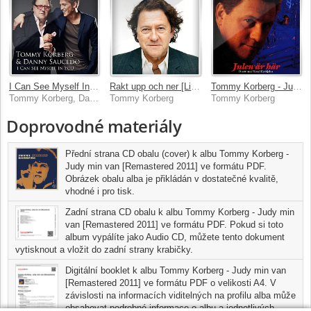
I Can See Myself In You
Rakt upp och ner [Live In Stockholm / 2007]
Tommy Korberg - Julen ar har
Tommy Korberg, Danny Saucedo
Tommy Korberg
Tommy Korberg
Doprovodné materiály
Přední strana CD obalu (cover) k albu Tommy Korberg -
Judy min van [Remastered 2011] ve formátu PDF.
Obrázek obalu alba je přikládán v dostatečné kvalitě,
vhodné i pro tisk.
Zadní strana CD obalu k albu Tommy Korberg - Judy min
van [Remastered 2011] ve formátu PDF. Pokud si toto
album vypálíte jako Audio CD, můžete tento dokument
vytisknout a vložit do zadní strany krabičky.
Digitální booklet k albu Tommy Korberg - Judy min van
[Remastered 2011] ve formátu PDF o velikosti A4. V
závislosti na informacích viditelných na profilu alba může
obsahovat podrobné informace o albu a jednotlivých