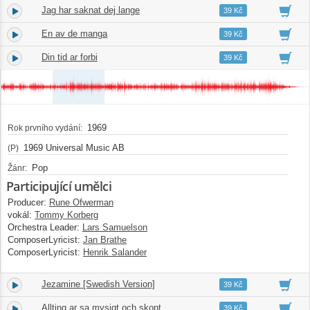
Jag har saknat dej lange
3.
02:11
39 Kč
En av de manga
4.
03:55
39 Kč
Din tid ar forbi
5.
02:57
39 Kč
1969
Rok prvního vydání:
1969 Universal Music AB
(P)
Pop
Žánr:
Participující umělci
Producer:
Rune Ofwerman
vokál:
Tommy Korberg
Orchestra Leader:
Lars Samuelson
ComposerLyricist:
Jan Brathe
ComposerLyricist:
Henrik Salander
Jezamine [Swedish Version]
6.
03:16
39 Kč
Allting ar sa mysigt och skont
7.
02:57
39 Kč