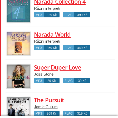
Narada Collection 4
Různí interpreti
MP3
329 Kč
FLAC
399 Kč
Narada World
Různí interpreti
MP3
359 Kč
FLAC
449 Kč
Super Duper Love
Joss Stone
MP3
29 Kč
FLAC
39 Kč
The Pursuit
Jamie Cullum
MP3
269 Kč
FLAC
319 Kč