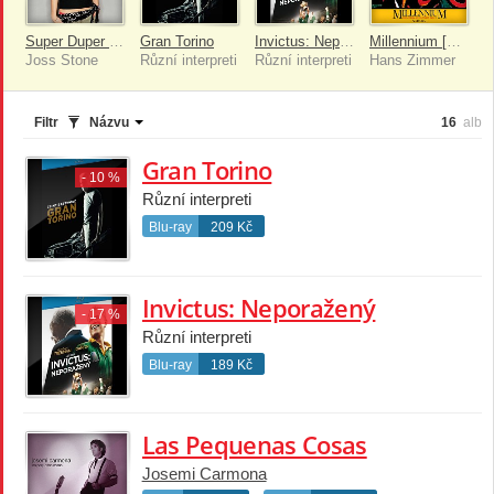
Super Duper Love
Gran Torino
Invictus: Neporažený
Millennium [Reissue]
Joss Stone
Různí interpreti
Různí interpreti
Hans Zimmer
Filtr
Názvu
16
alb
Gran Torino
- 10 %
Různí interpreti
Blu-ray
209 Kč
Invictus: Neporažený
- 17 %
Různí interpreti
Blu-ray
189 Kč
Las Pequenas Cosas
Josemi Carmona