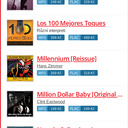
MP3
249 Kč
FLAC
329 Kč
Los 100 Mejores Toques
Různí interpreti
MP3
399 Kč
FLAC
499 Kč
Millennium [Reissue]
Hans Zimmer
MP3
269 Kč
FLAC
319 Kč
Million Dollar Baby [Original Motion Picture Soundtrack]
Clint Eastwood
MP3
199 Kč
FLAC
249 Kč