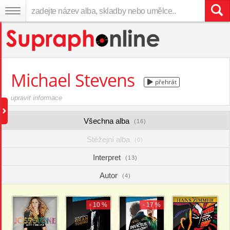
Michael Stevens
přehrát
upravit informace
Všechna alba
(16)
Stěžejní alba
(0)
Interpret
(13)
Autor
(4)
- 10 %
- 17 %