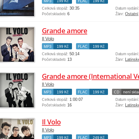
MP3
199 Kč
FLAC
199 Kč
30:35
Celková stopáž:
Datum vydání
6
Ostatní
Počet skladeb:
Žánr:
Grande amore
Il Volo
MP3
199 Kč
FLAC
199 Kč
50:14
Celková stopáž:
Datum vydání
13
Latinsk
Počet skladeb:
Žánr:
Grande amore (International V
Il Volo
MP3
199 Kč
FLAC
199 Kč
CD
není skl
1:00:07
Celková stopáž:
Datum vydání
16
Latinsk
Počet skladeb:
Žánr:
Il Volo
Il Volo
MP3
199 Kč
FLAC
249 Kč