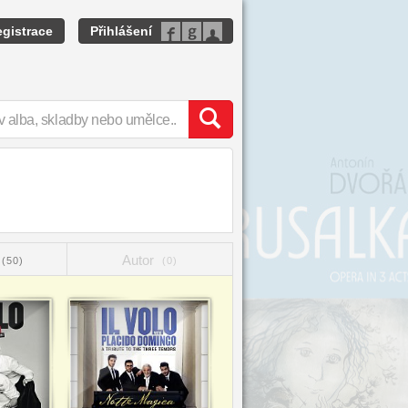
gistrace
Přihlášení
Autor
(50)
(0)