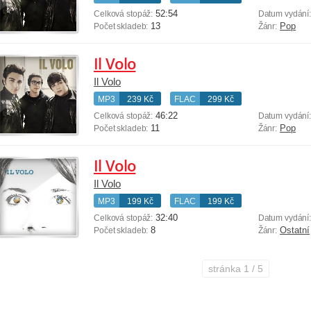
52:54
Celková stopáž:
Datum vydání
13
Pop
Počet skladeb:
Žánr:
Il Volo
Il Volo
MP3
239 Kč
FLAC
299 Kč
46:22
Celková stopáž:
Datum vydání
11
Pop
Počet skladeb:
Žánr:
Il Volo
Il Volo
MP3
199 Kč
FLAC
199 Kč
32:40
Celková stopáž:
Datum vydání
8
Ostatní
Počet skladeb:
Žánr:
stránka
1 / 5