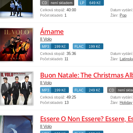
CD
není skladem
LP
649 Kč
40:00
Celková stopáž:
Datum vydání
1
Pop
Počet skladeb:
Žánr:
Ámame
Il Volo
MP3
199 Kč
FLAC
199 Kč
35:36
Celková stopáž:
Datum vydání
11
Latinsk
Počet skladeb:
Žánr:
Buon Natale: The Christmas A
Il Volo
MP3
199 Kč
FLAC
249 Kč
CD
není skl
49:25
Celková stopáž:
Datum vydání
13
Holiday
Počet skladeb:
Žánr:
Essere O Non Essere? Essere, Es
Il Volo