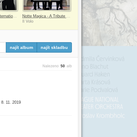
Grande amore (International Version)
Notte Magica - A Tribute to The Three Tenors (Live)
Il Volo
najít album
najít skladbu
Nalezeno
50
alb
8. 11. 2019
: