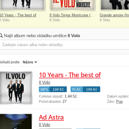
10 Years - The best of
Il Volo Sings Morricone (Red Coloured Vinyl)
Il Volo
Il Volo
Il Volo
Najít album nebo skladbu umělce
Il Volo
Seřadit podle:
Názvu
10 Years - The best of
Il Volo
MP3
199 Kč
FLAC
199 Kč
1:44:51
Celková stopáž:
Datum vydání
27
Pop
Počet skladeb:
Žánr:
Ad Astra
Il Volo