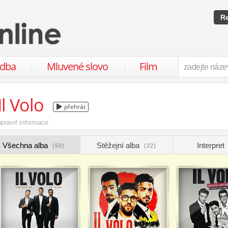
Re
udba
Mluvené slovo
Film
Il Volo
přehrát
upravit informace
Všechna alba
Stěžejní alba
Interpret
(50)
(22)