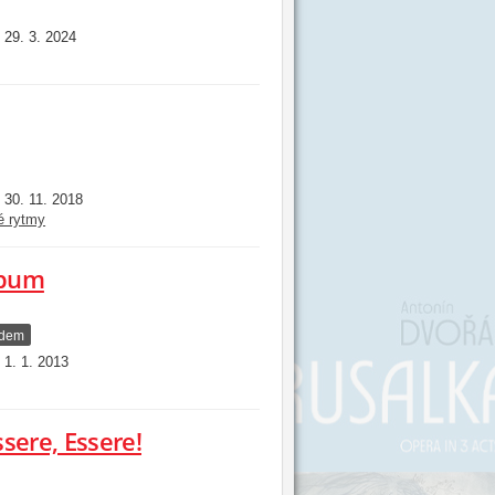
29. 3. 2024
:
30. 11. 2018
:
é rytmy
lbum
adem
1. 1. 2013
:
sere, Essere!