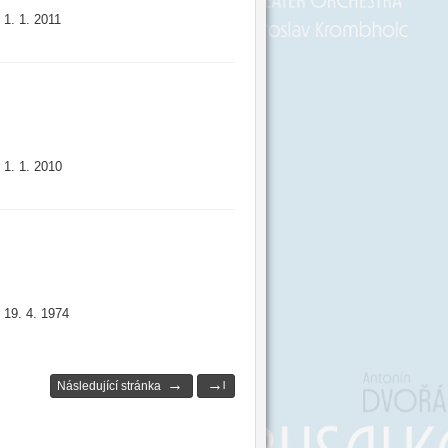
1. 1. 2011
:
1. 1. 2010
:
19. 4. 1974
:
→
→
Následující stránka