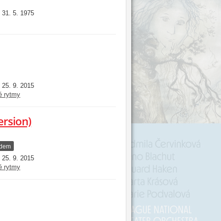
31. 5. 1975
:
25. 9. 2015
:
é rytmy
ersion)
adem
25. 9. 2015
:
é rytmy