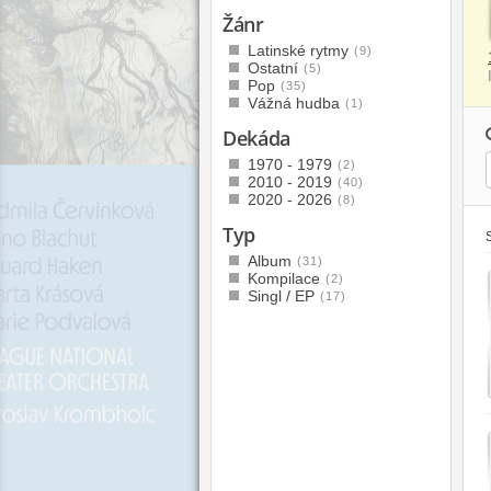
Žánr
Latinské rytmy
(9)
Ostatní
(5)
Pop
(35)
Vážná hudba
(1)
Dekáda
1970 - 1979
(2)
2010 - 2019
(40)
2020 - 2026
(8)
Typ
Album
(31)
Kompilace
(2)
Singl / EP
(17)