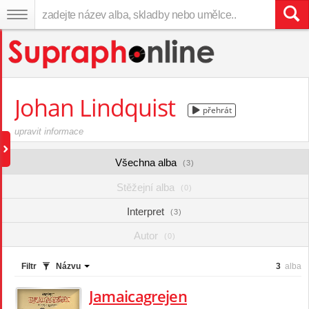
Johan Lindquist
přehrát
upravit informace
Všechna alba
(3)
Stěžejní alba
(0)
Interpret
(3)
Autor
(0)
Filtr
Názvu
3
alba
Jamaicagrejen