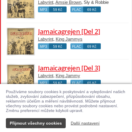
Labyrint
,
Amsie Brown
, Sly & Robbie
MP3
59 Kč
FLAC
69 Kč
Jamaicagrejen [Del 2]
Labyrint
,
King Jammys
MP3
59 Kč
FLAC
69 Kč
Jamaicagrejen [Del 3]
Labyrint
,
King Jammy
MP3
59 Kč
FLAC
65 Kč
Používáme soubory cookies k poskytování a vylepšování našich
služeb, zvyšování zabezpečení, přizpůsobování obsahu,
reklamním účelům a měření návštěvnosti. Můžete přijmout
1 / 1
všechny soubory cookies nebo provést podrobné nastavení.
Změnu preferencí můžete kdykoli upravit.
Přijmout všechny cookies
Další nastavení
Kontakt
© 2026 Supraphonline.cz
|