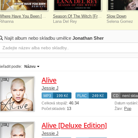
Where Have You Been [Remixes]
Season Of The Witch [From The Motion Picture "Scary Stories To Tell In The Dark"]
Slow Down
Rihanna
Lana Del Rey
Selena Gomez
Najít album nebo skladbu umělce
Jonathan Sher
Seřadit podle:
Názvu
Alive
Jessie J
MP3
199 Kč
FLAC
249 Kč
CD
není skl
46:34
Celková stopáž:
Datum vydání
13
Pop
Počet skladeb:
Žánr:
Alive [Deluxe Edition]
Jessie J