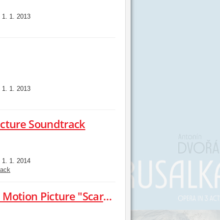
1. 1. 2013
:
1. 1. 2013
:
icture Soundtrack
1. 1. 2014
:
rack
Season Of The Witch [From The Motion Picture "Scary Stories To Tell In The Dark"]