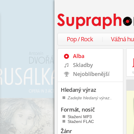
Pop / Rock
Vážná h
Alba
Skladby
Nejoblíbenější
Hledaný výraz
Formát, nosič
Stažení MP3
Stažení FLAC
Žánr