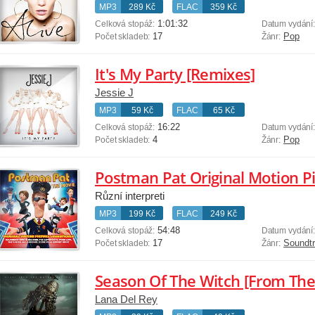
MP3
289 Kč
FLAC
359 Kč
1:01:32
Celková stopáž:
Datum vydání
17
Pop
Počet skladeb:
Žánr:
It's My Party [Remixes]
Jessie J
MP3
59 Kč
FLAC
65 Kč
16:22
Celková stopáž:
Datum vydání
4
Pop
Počet skladeb:
Žánr:
Postman Pat Original Motion P
Různí interpreti
MP3
199 Kč
FLAC
249 Kč
54:48
Celková stopáž:
Datum vydání
17
Soundt
Počet skladeb:
Žánr:
Lana Del Rey