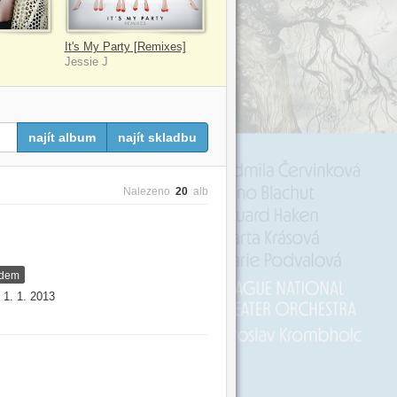
It's My Party [Remixes]
Jessie J
najít album
najít skladbu
Nalezeno
20
alb
adem
1. 1. 2013
: