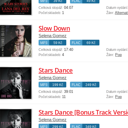
MP3
39 Kč
FLAC
49 Kč
04:07
Celková stopáž:
Datum vydání
1
Alternat
Počet skladeb:
Žánr:
Slow Down
Selena Gomez
MP3
59 Kč
FLAC
69 Kč
17:40
Celková stopáž:
Datum vydání
4
Pop
Počet skladeb:
Žánr:
Stars Dance
Selena Gomez
MP3
199 Kč
FLAC
249 Kč
39:01
Celková stopáž:
Datum vydání
11
Pop
Počet skladeb:
Žánr:
Stars Dance [Bonus Track Versi
Selena Gomez
MP3
299 Kč
FLAC
349 Kč