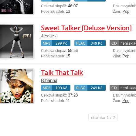
46:07
Celková stopáž:
Datum vydání
13
Pop
Počet skladeb:
Žánr:
Sweet Talker [Deluxe Version]
Jessie J
MP3
299 Kč
FLAC
349 Kč
CD
není skl
55:56
Celková stopáž:
Datum vydání
15
Pop
Počet skladeb:
Žánr:
Talk That Talk
Rihanna
MP3
199 Kč
FLAC
249 Kč
CD
není skl
37:28
Celková stopáž:
Datum vydání
11
Pop
Počet skladeb:
Žánr:
stránka
1 / 2