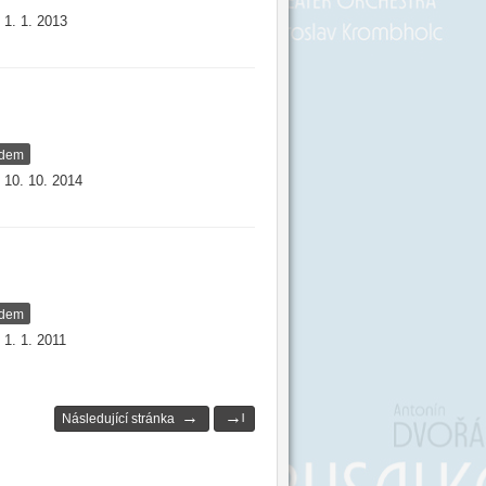
1. 1. 2013
:
adem
10. 10. 2014
:
adem
1. 1. 2011
:
→
→
Následující stránka