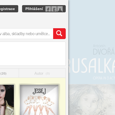
gistrace
Přihlášení
Autor
(20)
(0)