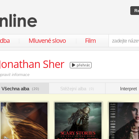
Re
udba
Mluvené slovo
Film
Jonathan Sher
přehrát
upravit informace
Všechna alba
Stěžejní alba
Interpret
(20)
(0)