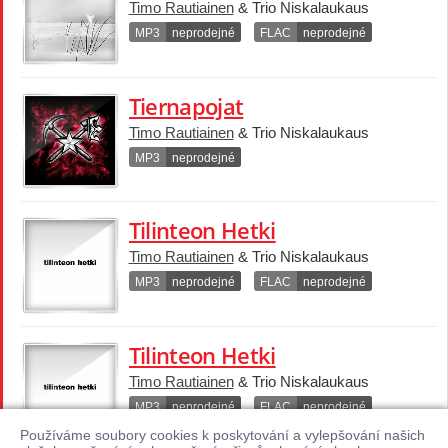
Timo Rautiainen
& Trio Niskalaukaus
MP3
neprodejné
FLAC
neprodejné
Tiernapojat
Timo Rautiainen
& Trio Niskalaukaus
MP3
neprodejné
Tilinteon Hetki
Timo Rautiainen
& Trio Niskalaukaus
MP3
neprodejné
FLAC
neprodejné
Tilinteon Hetki
Timo Rautiainen
& Trio Niskalaukaus
MP3
neprodejné
FLAC
neprodejné
Používáme soubory cookies k poskytování a vylepšování našich