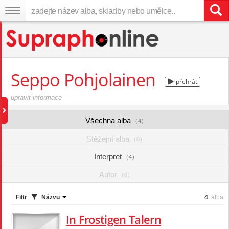
Seppo Pohjolainen
přehrát
upravit informace
Všechna alba
(4)
Stěžejní alba
(0)
Interpret
(4)
Autor
(0)
Filtr
Názvu
4
alba
In Frostigen Talern