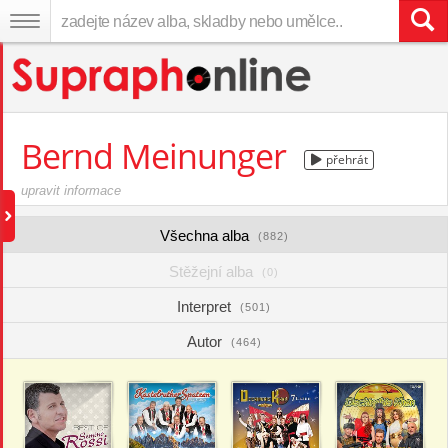
Bernd Meinunger
přehrát
upravit informace
Všechna alba
(882)
Stěžejní alba
(0)
Interpret
(501)
Autor
(464)