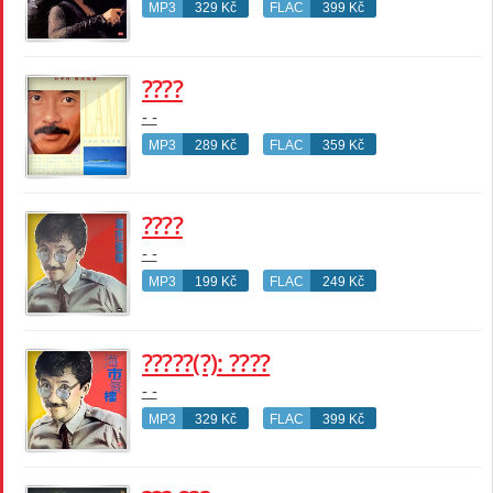
MP3
329 Kč
FLAC
399 Kč
????
- -
MP3
289 Kč
FLAC
359 Kč
????
- -
MP3
199 Kč
FLAC
249 Kč
?????(?): ????
- -
MP3
329 Kč
FLAC
399 Kč