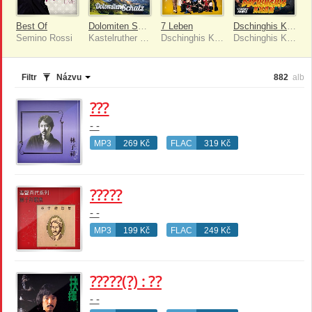
Best Of
Dolomiten Schatz
7 Leben
Dschinghis Khan [Stereoact Remix]
Semino Rossi
Kastelruther Spatzen
Dschinghis Khan
Dschinghis Khan
Filtr
Názvu
882
alb
???
- -
MP3
269 Kč
FLAC
319 Kč
?????
- -
MP3
199 Kč
FLAC
249 Kč
?????(?) : ??
- -