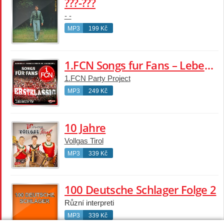
???-???
- -
MP3
199 Kč
1.FCN Songs fur Fans – Lebenslanglich FCN
1.FCN Party Project
MP3
249 Kč
10 Jahre
Vollgas Tirol
MP3
339 Kč
100 Deutsche Schlager Folge 2
Různí interpreti
MP3
339 Kč